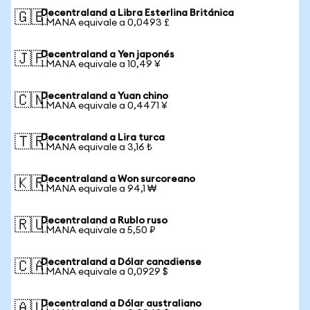
Decentraland a Libra Esterlina Británica
🇬🇧
1 MANA equivale a 0,0493 £
Decentraland a Yen japonés
🇯🇵
1 MANA equivale a 10,49 ¥
Decentraland a Yuan chino
🇨🇳
1 MANA equivale a 0,4471 ¥
Decentraland a Lira turca
🇹🇷
1 MANA equivale a 3,16 ₺
Decentraland a Won surcoreano
🇰🇷
1 MANA equivale a 94,1 ₩
Decentraland a Rublo ruso
🇷🇺
1 MANA equivale a 5,50 ₽
Decentraland a Dólar canadiense
🇨🇦
1 MANA equivale a 0,0929 $
Decentraland a Dólar australiano
🇦🇺