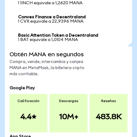
1 1INCH equivale a 1,2620 MANA
Convex Finance a Decentraland
1 CVX equivale a 22,9396 MANA
Basic Attention Token a Decentraland
1 BAT equivale a 1,0104 MANA
Obtén MANA en segundos
Compra, vende, intercambia y canjea
MANA en MetaMask, la billetera cripto
más confiable.
Google Play
Calificación
Descargas
Reseñas
4.4
10M+
483.8K
App Store