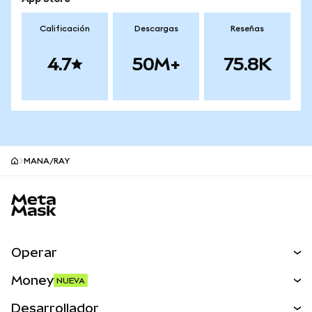
Calificación
Descargas
Reseñas
4.7
50M+
75.8K
MANA/RAY
Pie de página del sitio MetaMask
Operar
Canjear
Money
NUEVA
Predecir
NUEVA
Comprar
Desarrollador