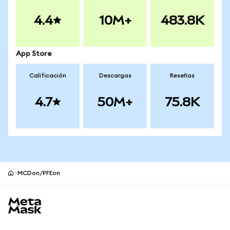
4.4
10M+
483.8K
App Store
Calificación
Descargas
Reseñas
4.7
50M+
75.8K
MCDon/PFEon
Pie de página del sitio MetaMask