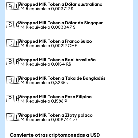
Wrapped MIR Token a Dólar australiano
🇦🇺
1 MIR equivale a 0,003712 $
Wrapped MIR Token a Dólar de Singapur
🇸🇬
1 MIR equivale a 0,003347 $
Wrapped MIR Token a Franco Suizo
🇨🇭
1 MIR equivale a 0,00212 CHF
Wrapped MIR Token a Real brasileño
🇧🇷
1 MIR equivale a 0,0134 R$
Wrapped MIR Token a Taka de Bangladés
🇧🇩
1 MIR equivale a 0,3235 ৳
Wrapped MIR Token a Peso Filipino
🇵🇭
1 MIR equivale a 0,1588 ₱
Wrapped MIR Token a Złoty polaco
🇵🇱
1 MIR equivale a 0,009744 zł
Convierte otras criptomonedas a USD