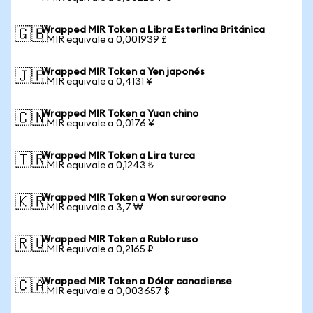
Wrapped MIR Token a Libra Esterlina Británica
🇬🇧
1 MIR equivale a 0,001939 £
Wrapped MIR Token a Yen japonés
🇯🇵
1 MIR equivale a 0,4131 ¥
Wrapped MIR Token a Yuan chino
🇨🇳
1 MIR equivale a 0,0176 ¥
Wrapped MIR Token a Lira turca
🇹🇷
1 MIR equivale a 0,1243 ₺
Wrapped MIR Token a Won surcoreano
🇰🇷
1 MIR equivale a 3,7 ₩
Wrapped MIR Token a Rublo ruso
🇷🇺
1 MIR equivale a 0,2165 ₽
Wrapped MIR Token a Dólar canadiense
🇨🇦
1 MIR equivale a 0,003657 $