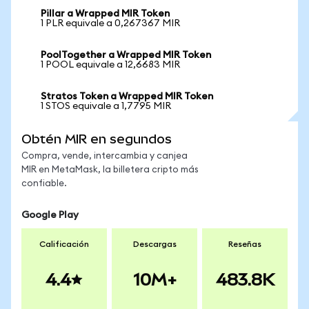
Pillar a Wrapped MIR Token
1 PLR equivale a 0,267367 MIR
PoolTogether a Wrapped MIR Token
1 POOL equivale a 12,6683 MIR
Stratos Token a Wrapped MIR Token
1 STOS equivale a 1,7795 MIR
Obtén MIR en segundos
Compra, vende, intercambia y canjea
MIR en MetaMask, la billetera cripto más
confiable.
Google Play
Calificación
Descargas
Reseñas
4.4
10M+
483.8K