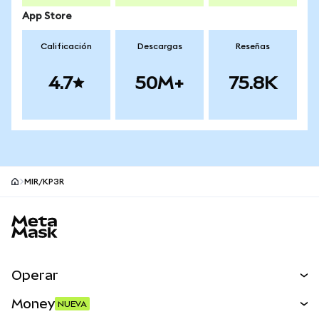
App Store
Calificación
Descargas
Reseñas
4.7
50M+
75.8K
MIR/KP3R
Pie de página del sitio MetaMask
Operar
Canjear
Money
NUEVA
Predecir
NUEVA
Comprar