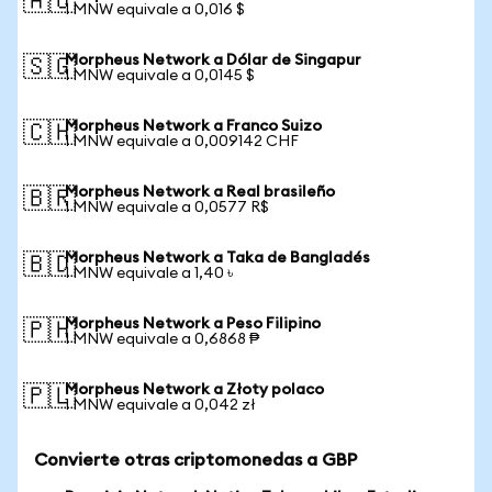
🇦🇺
1 MNW equivale a 0,016 $
Morpheus Network a Dólar de Singapur
🇸🇬
1 MNW equivale a 0,0145 $
Morpheus Network a Franco Suizo
🇨🇭
1 MNW equivale a 0,009142 CHF
Morpheus Network a Real brasileño
🇧🇷
1 MNW equivale a 0,0577 R$
Morpheus Network a Taka de Bangladés
🇧🇩
1 MNW equivale a 1,40 ৳
Morpheus Network a Peso Filipino
🇵🇭
1 MNW equivale a 0,6868 ₱
Morpheus Network a Złoty polaco
🇵🇱
1 MNW equivale a 0,042 zł
Convierte otras criptomonedas a GBP