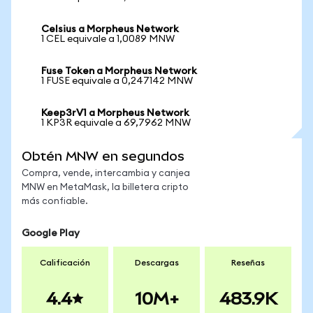
Celsius a Morpheus Network
1 CEL equivale a 1,0089 MNW
Fuse Token a Morpheus Network
1 FUSE equivale a 0,247142 MNW
Keep3rV1 a Morpheus Network
1 KP3R equivale a 69,7962 MNW
Obtén MNW en segundos
Compra, vende, intercambia y canjea
MNW en MetaMask, la billetera cripto
más confiable.
Google Play
Calificación
Descargas
Reseñas
4.4
10M+
483.9K