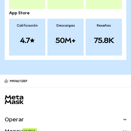
App Store
Calificación
Descargas
Reseñas
4.7
50M+
75.8K
MNW/GBP
Pie de página del sitio MetaMask
Operar
Canjear