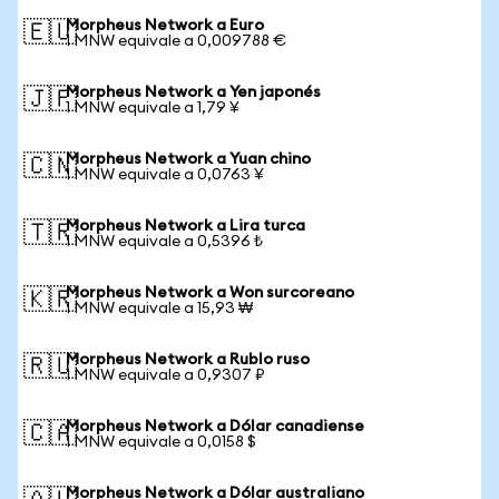
Morpheus Network a Euro
🇪🇺
1 MNW equivale a 0,009788 €
Morpheus Network a Yen japonés
🇯🇵
1 MNW equivale a 1,79 ¥
Morpheus Network a Yuan chino
🇨🇳
1 MNW equivale a 0,0763 ¥
Morpheus Network a Lira turca
🇹🇷
1 MNW equivale a 0,5396 ₺
Morpheus Network a Won surcoreano
🇰🇷
1 MNW equivale a 15,93 ₩
Morpheus Network a Rublo ruso
🇷🇺
1 MNW equivale a 0,9307 ₽
Morpheus Network a Dólar canadiense
🇨🇦
1 MNW equivale a 0,0158 $
Morpheus Network a Dólar australiano