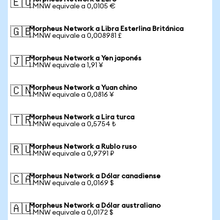
🇪🇺
1 MNW equivale a 0,0105 €
Morpheus Network a Libra Esterlina Británica
🇬🇧
1 MNW equivale a 0,008981 £
Morpheus Network a Yen japonés
🇯🇵
1 MNW equivale a 1,91 ¥
Morpheus Network a Yuan chino
🇨🇳
1 MNW equivale a 0,0816 ¥
Morpheus Network a Lira turca
🇹🇷
1 MNW equivale a 0,5754 ₺
Morpheus Network a Rublo ruso
🇷🇺
1 MNW equivale a 0,9791 ₽
Morpheus Network a Dólar canadiense
🇨🇦
1 MNW equivale a 0,0169 $
Morpheus Network a Dólar australiano
🇦🇺
1 MNW equivale a 0,0172 $