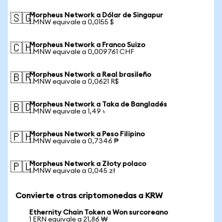
Morpheus Network a Dólar de Singapur
🇸🇬
1 MNW equivale a 0,0155 $
Morpheus Network a Franco Suizo
🇨🇭
1 MNW equivale a 0,009761 CHF
Morpheus Network a Real brasileño
🇧🇷
1 MNW equivale a 0,0621 R$
Morpheus Network a Taka de Bangladés
🇧🇩
1 MNW equivale a 1,49 ৳
Morpheus Network a Peso Filipino
🇵🇭
1 MNW equivale a 0,7346 ₱
Morpheus Network a Złoty polaco
🇵🇱
1 MNW equivale a 0,045 zł
Convierte otras criptomonedas a KRW
Ethernity Chain Token a Won surcoreano
1 ERN equivale a 21,86 ₩