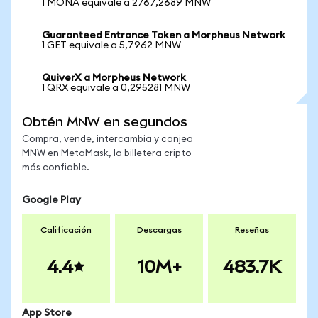
1 MONA equivale a 2767,2689 MNW
Guaranteed Entrance Token a Morpheus Network
1 GET equivale a 5,7962 MNW
QuiverX a Morpheus Network
1 QRX equivale a 0,295281 MNW
Obtén MNW en segundos
Compra, vende, intercambia y canjea
MNW en MetaMask, la billetera cripto
más confiable.
Google Play
Calificación
Descargas
Reseñas
4.4
10M+
483.7K
App Store