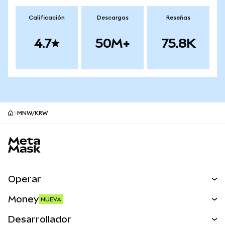
Calificación
Descargas
Reseñas
4.7
50M+
75.8K
MNW/KRW
Pie de página del sitio MetaMask
Operar
Canjear
Money
NUEVA
Predecir
NUEVA
Comprar
Desarrollador