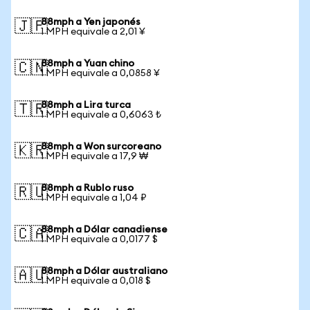
88mph a Yen japonés
🇯🇵
1 MPH equivale a 2,01 ¥
88mph a Yuan chino
🇨🇳
1 MPH equivale a 0,0858 ¥
88mph a Lira turca
🇹🇷
1 MPH equivale a 0,6063 ₺
88mph a Won surcoreano
🇰🇷
1 MPH equivale a 17,9 ₩
88mph a Rublo ruso
🇷🇺
1 MPH equivale a 1,04 ₽
88mph a Dólar canadiense
🇨🇦
1 MPH equivale a 0,0177 $
88mph a Dólar australiano
🇦🇺
1 MPH equivale a 0,018 $