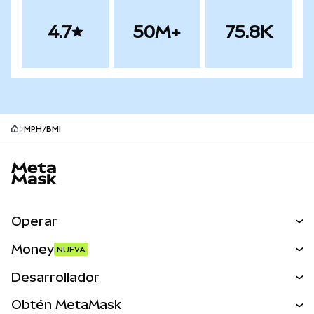
4.7
50M+
75.8K
MPH/BMI
Pie de página del sitio MetaMask
Operar
Canjear
Money
NUEVA
Predecir
NUEVA
Comprar
Desarrollador
Perps
NUEVA
Tarjeta
Ver los documentos
Obtén MetaMask
Activos del mundo real