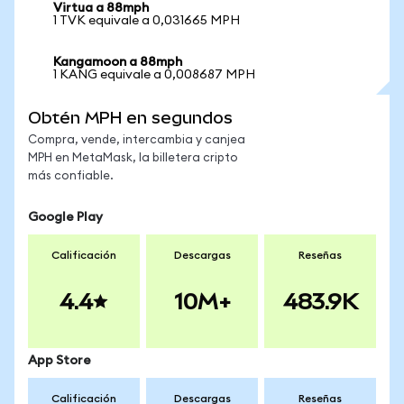
Virtua a 88mph
1 TVK equivale a 0,031665 MPH
Kangamoon a 88mph
1 KANG equivale a 0,008687 MPH
Obtén MPH en segundos
Compra, vende, intercambia y canjea
MPH en MetaMask, la billetera cripto
más confiable.
Google Play
Calificación
Descargas
Reseñas
4.4
10M+
483.9K
App Store
Calificación
Descargas
Reseñas