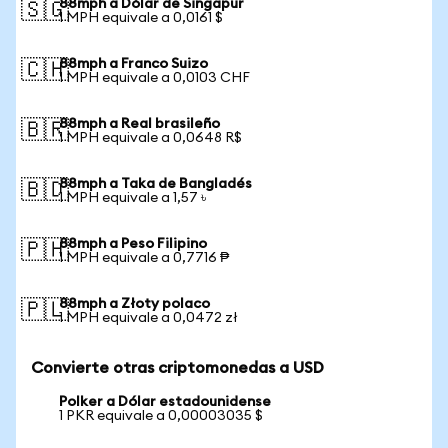
88mph a Dólar de Singapur
🇸🇬
1 MPH equivale a 0,0161 $
88mph a Franco Suizo
🇨🇭
1 MPH equivale a 0,0103 CHF
88mph a Real brasileño
🇧🇷
1 MPH equivale a 0,0648 R$
88mph a Taka de Bangladés
🇧🇩
1 MPH equivale a 1,57 ৳
88mph a Peso Filipino
🇵🇭
1 MPH equivale a 0,7716 ₱
88mph a Złoty polaco
🇵🇱
1 MPH equivale a 0,0472 zł
Convierte otras criptomonedas a USD
Polker a Dólar estadounidense
1 PKR equivale a 0,00003035 $