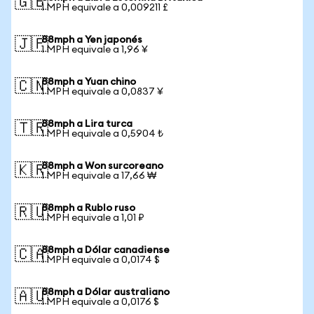
🇬🇧
1 MPH equivale a 0,009211 £
88mph a Yen japonés
🇯🇵
1 MPH equivale a 1,96 ¥
88mph a Yuan chino
🇨🇳
1 MPH equivale a 0,0837 ¥
88mph a Lira turca
🇹🇷
1 MPH equivale a 0,5904 ₺
88mph a Won surcoreano
🇰🇷
1 MPH equivale a 17,66 ₩
88mph a Rublo ruso
🇷🇺
1 MPH equivale a 1,01 ₽
88mph a Dólar canadiense
🇨🇦
1 MPH equivale a 0,0174 $
88mph a Dólar australiano
🇦🇺
1 MPH equivale a 0,0176 $