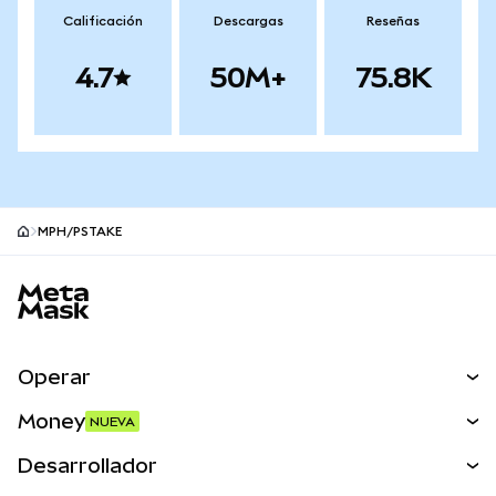
Calificación
Descargas
Reseñas
4.7
50M+
75.8K
MPH/PSTAKE
Pie de página del sitio MetaMask
Operar
Canjear
Money
NUEVA
Predecir
NUEVA
Comprar
Desarrollador
Perps
NUEVA
Tarjeta
Ver los documentos