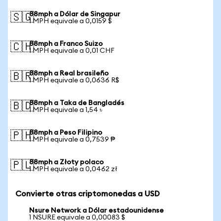
88mph a Dólar de Singapur
🇸🇬
1 MPH equivale a 0,0159 $
88mph a Franco Suizo
🇨🇭
1 MPH equivale a 0,01 CHF
88mph a Real brasileño
🇧🇷
1 MPH equivale a 0,0636 R$
88mph a Taka de Bangladés
🇧🇩
1 MPH equivale a 1,54 ৳
88mph a Peso Filipino
🇵🇭
1 MPH equivale a 0,7539 ₱
88mph a Złoty polaco
🇵🇱
1 MPH equivale a 0,0462 zł
Convierte otras criptomonedas a USD
Nsure Network a Dólar estadounidense
1 NSURE equivale a 0,00083 $