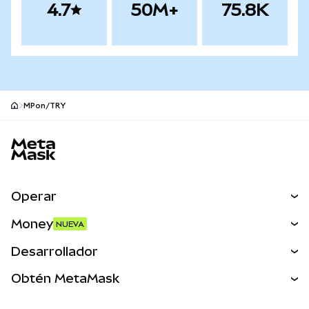
4.7
50M+
75.8K
MPon/TRY
Pie de página del sitio MetaMask
Operar
Canjear
Money
NUEVA
Predecir
NUEVA
Comprar
Desarrollador
Perps
NUEVA
Tarjeta
Ver los documentos
Obtén MetaMask
Activos del mundo real
mUSD
NUEVA
Panel
Obtén Metamask