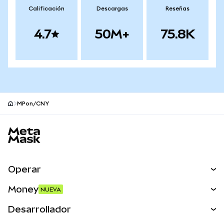
Calificación
Descargas
Reseñas
4.7
50M+
75.8K
MPon/CNY
Pie de página del sitio MetaMask
Operar
Canjear
Money
NUEVA
Predecir
NUEVA
Comprar
Desarrollador
Perps
NUEVA
Tarjeta
Ver los documentos