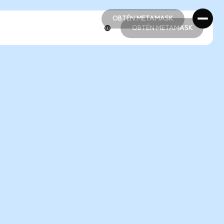
OBTÉN METAMASK
OBTÉN METAMASK
OBTÉN METAMASK
OBTÉN METAMASK