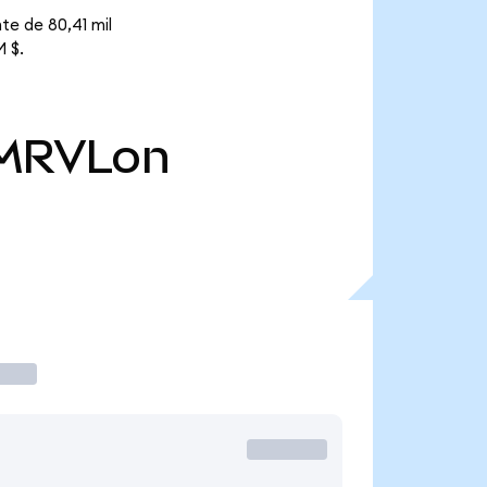
te de 80,41 mil
M $.
MRVLon