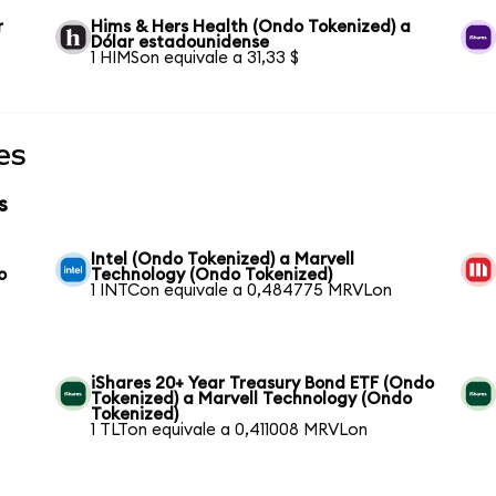
r
Hims & Hers Health (Ondo Tokenized) a
Dólar estadounidense
1 HIMSon equivale a 31,33 $
es
s
Intel (Ondo Tokenized) a Marvell
o
Technology (Ondo Tokenized)
1 INTCon equivale a 0,484775 MRVLon
iShares 20+ Year Treasury Bond ETF (Ondo
Tokenized) a Marvell Technology (Ondo
Tokenized)
1 TLTon equivale a 0,411008 MRVLon