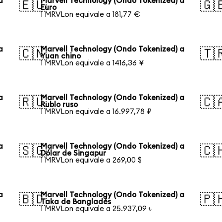
a
Marvell Technology (Ondo Tokenized) a
🇪🇺
🇬
Euro
1 MRVLon equivale a 181,77 €
a
Marvell Technology (Ondo Tokenized) a
🇨🇳
🇹
Yuan chino
1 MRVLon equivale a 1416,36 ¥
a
Marvell Technology (Ondo Tokenized) a
🇷🇺
🇨
Rublo ruso
1 MRVLon equivale a 16.997,78 ₽
a
Marvell Technology (Ondo Tokenized) a
🇸🇬
🇨
Dólar de Singapur
1 MRVLon equivale a 269,00 $
a
Marvell Technology (Ondo Tokenized) a
🇧🇩
🇵
Taka de Bangladés
1 MRVLon equivale a 25.937,09 ৳