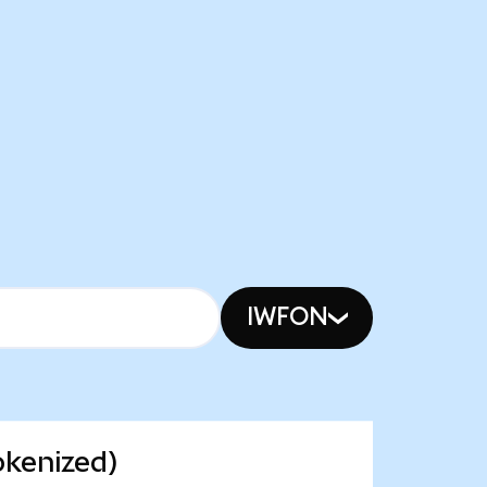
IWFON
okenized)