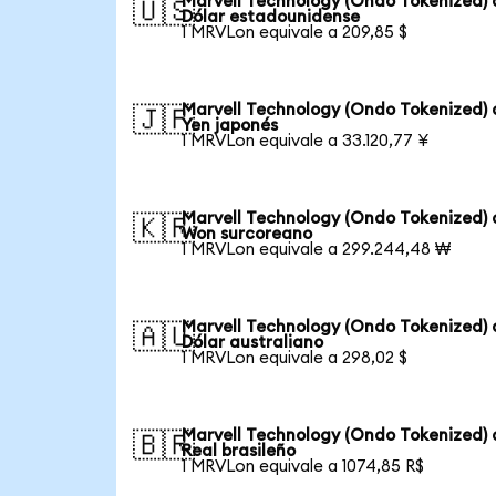
Marvell Technology (Ondo Tokenized) 
🇺🇸
Dólar estadounidense
1 MRVLon equivale a 209,85 $
Marvell Technology (Ondo Tokenized) 
🇯🇵
Yen japonés
1 MRVLon equivale a 33.120,77 ¥
Marvell Technology (Ondo Tokenized) 
🇰🇷
Won surcoreano
1 MRVLon equivale a 299.244,48 ₩
Marvell Technology (Ondo Tokenized) 
🇦🇺
Dólar australiano
1 MRVLon equivale a 298,02 $
Marvell Technology (Ondo Tokenized) 
🇧🇷
Real brasileño
1 MRVLon equivale a 1074,85 R$