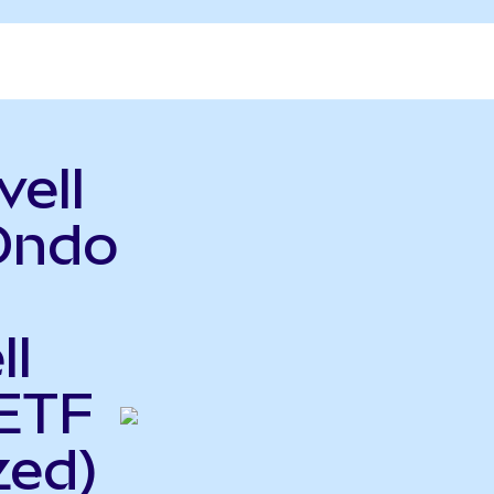
vell
Ondo
ll
ETF
zed)