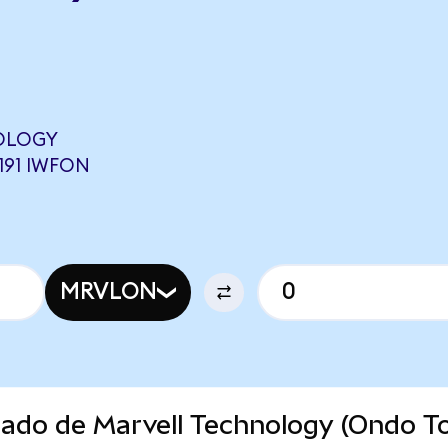
OLOGY
191 IWFON
MRVLON
cado de Marvell Technology (Ondo T