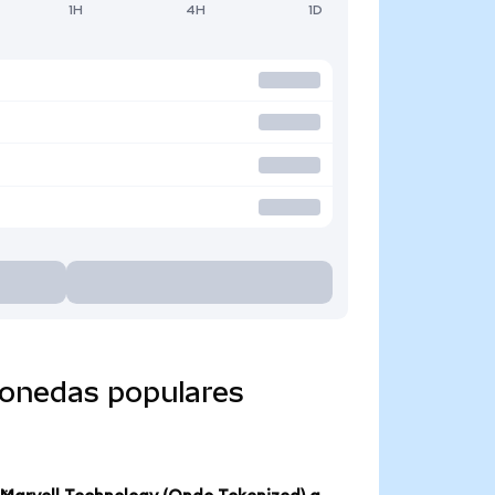
1H
4H
1D
monedas populares