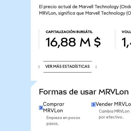
El precio actual de Marvell Technology (Ondo
MRVLon, significa que Marvell Technology (On
CAPITALIZACIÓN BURSÁTIL
VOLU
16,88 M $
1
VER MÁS ESTADÍSTICAS
VER MÁS ESTADÍSTICAS
Formas de usar MRVLon
Comprar
Vender MRVLo
MRVLon
Cambia MRVLon
por efectivo.
Empieza en pocos
pasos.