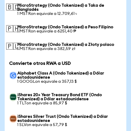
MicroStrategy (Ondo Tokenized) a Taka de
🇧🇩
Bangladés
1 MSTRon equivale a 12.709,61 ৳
MicroStrategy (Ondo Tokenized) a Peso Filipino
🇵🇭
1 MSTRon equivale a 6251,40 ₱
MicroStrategy (Ondo Tokenized) a Złoty polaco
🇵🇱
1 MSTRon equivale a 382,59 zł
Convierte otros RWA a USD
Alphabet Class A (Ondo Tokenized) a Dólar
estadounidense
1 GOOGLon equivale a 357,13 $
iShares 20+ Year Treasury Bond ETF (Ondo
Tokenized) a Dólar estadounidense
1 TLTon equivale a 85,97 $
iShares Silver Trust (Ondo Tokenized) a Dólar
estadounidense
1 SLVon equivale a 57,79 $