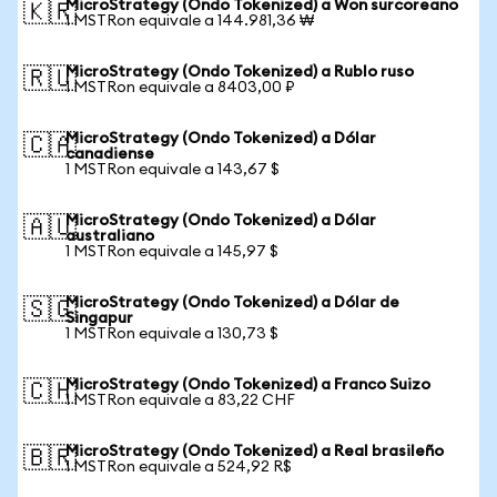
MicroStrategy (Ondo Tokenized) a Won surcoreano
🇰🇷
1 MSTRon equivale a 144.981,36 ₩
MicroStrategy (Ondo Tokenized) a Rublo ruso
🇷🇺
1 MSTRon equivale a 8403,00 ₽
MicroStrategy (Ondo Tokenized) a Dólar
🇨🇦
canadiense
1 MSTRon equivale a 143,67 $
MicroStrategy (Ondo Tokenized) a Dólar
🇦🇺
australiano
1 MSTRon equivale a 145,97 $
MicroStrategy (Ondo Tokenized) a Dólar de
🇸🇬
Singapur
1 MSTRon equivale a 130,73 $
MicroStrategy (Ondo Tokenized) a Franco Suizo
🇨🇭
1 MSTRon equivale a 83,22 CHF
MicroStrategy (Ondo Tokenized) a Real brasileño
🇧🇷
1 MSTRon equivale a 524,92 R$