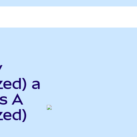
y
zed) a
s A
zed)