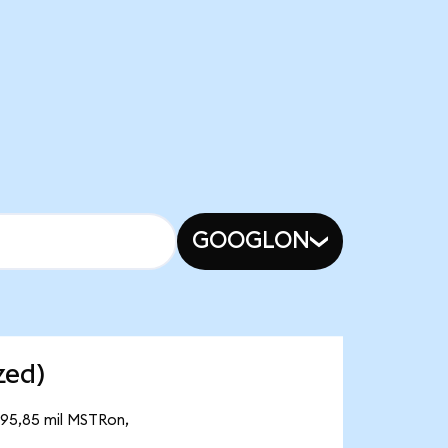
GOOGLON
zed)
195,85 mil MSTRon,