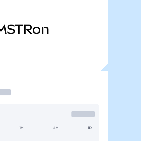
MSTRon
1H
4H
1D