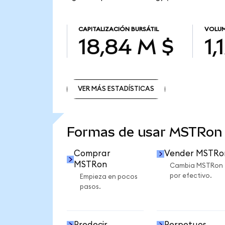
CAPITALIZACIÓN BURSÁTIL
VOLUM
18,84 M $
1,
VER MÁS ESTADÍSTICAS
VER MÁS ESTADÍSTICAS
Formas de usar MSTRon
Comprar
Vender MSTRo
MSTRon
Cambia MSTRon
por efectivo.
Empieza en pocos
pasos.
Predecir
Perpetuos