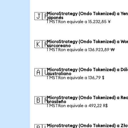
MicroStrategy (Ondo Tokenized) a Ye
🇯🇵
japonés
1 MSTRon equivale a 15.232,85 ¥
MicroStrategy (Ondo Tokenized) a Wo
🇰🇷
surcoreano
1 MSTRon equivale a 136.923,89 ₩
MicroStrategy (Ondo Tokenized) a Dól
🇦🇺
australiano
1 MSTRon equivale a 136,79 $
MicroStrategy (Ondo Tokenized) a Rea
🇧🇷
brasileño
1 MSTRon equivale a 492,22 R$
MicroStrategy (Ondo Tokenized) a Zło