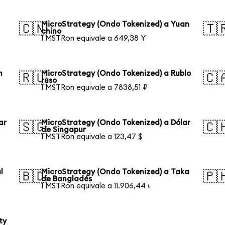
n
MicroStrategy (Ondo Tokenized) a Yuan
🇨🇳
🇹
chino
1 MSTRon equivale a 649,38 ¥
n
MicroStrategy (Ondo Tokenized) a Rublo
🇷🇺
🇨
ruso
1 MSTRon equivale a 7838,51 ₽
ar
MicroStrategy (Ondo Tokenized) a Dólar
🇸🇬
🇨
de Singapur
1 MSTRon equivale a 123,47 $
l
MicroStrategy (Ondo Tokenized) a Taka
🇧🇩
🇵
de Bangladés
1 MSTRon equivale a 11.906,44 ৳
ty