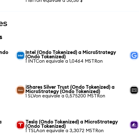
1 IBITon equivale a 36,56 $
es
s
Ondo
Intel (Ondo Tokenized) a MicroStrategy
(Ondo Tokenized)
1 INTCon equivale a 1,0464 MSTRon
iShares Silver Trust (Ondo Tokenized) a
MicroStrategy (Ondo Tokenized)
1 SLVon equivale a 0,575200 MSTRon
a
Tesla (Ondo Tokenized) a MicroStrategy
(Ondo Tokenized)
1 TSLAon equivale a 3,3072 MSTRon