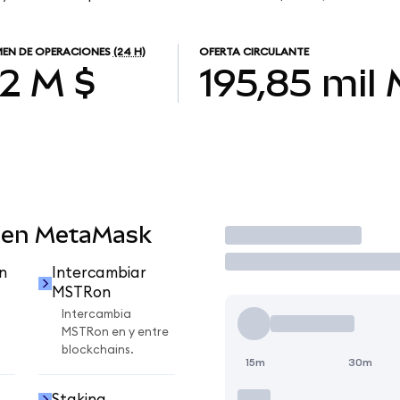
EN DE OPERACIONES
(24 H)
OFERTA CIRCULANTE
12 M $
195,85 mil
 en MetaMask
Operar
n
Intercambiar
MSTRon
Intercambia
MSTRon en y entre
blockchains.
15m
30m
Staking