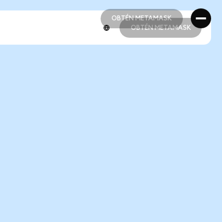
OBTÉN METAMASK
OBTÉN METAMASK
OBTÉN METAMASK
OBTÉN METAMASK