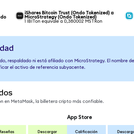
iShares Bitcoin Trust (Ondo Tokenized) a
ndo
MicroStrategy (Ondo Tokenized)
1 IBITon equivale a 0,380002 MSTRon
idad
do, respaldado ni está afiliado con MicroStrategy. El nombre de
ficar el activo de referencia subyacente.
dos
 en MetaMask, la billetera cripto más confiable.
App Store
Reseñas
Descargar
Calificación
Descarg