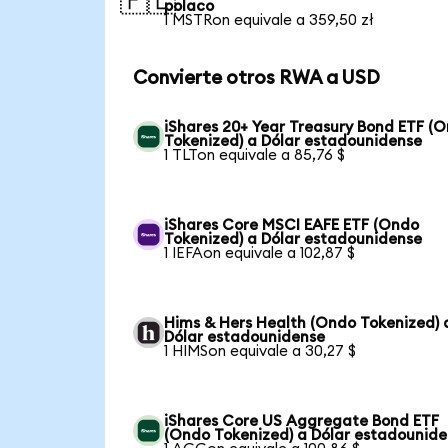
🇵🇱
polaco
1 MSTRon equivale a 359,50 zł
Convierte otros RWA a USD
iShares 20+ Year Treasury Bond ETF (
Tokenized) a Dólar estadounidense
1 TLTon equivale a 85,76 $
iShares Core MSCI EAFE ETF (Ondo
Tokenized) a Dólar estadounidense
1 IEFAon equivale a 102,87 $
Hims & Hers Health (Ondo Tokenized) 
Dólar estadounidense
1 HIMSon equivale a 30,27 $
iShares Core US Aggregate Bond ETF
(Ondo Tokenized) a Dólar estadounid