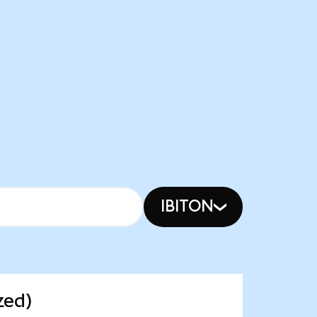
IBITON
zed)