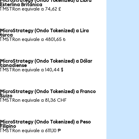
MicroStrategy (Ondo Tokenized) a Libra

Esterlina Británica
1 MSTRon equivale a 74,62 £
MicroStrategy (Ondo Tokenized) a Lira

turca
1 MSTRon equivale a 4801,65 ₺
MicroStrategy (Ondo Tokenized) a Dólar

canadiense
1 MSTRon equivale a 140,44 $
MicroStrategy (Ondo Tokenized) a Franco

Suizo
1 MSTRon equivale a 81,36 CHF
MicroStrategy (Ondo Tokenized) a Peso

Filipino
1 MSTRon equivale a 6111,10 ₱