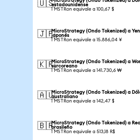
MicroStrategy (Ondo Tokenized) a Dól
🇺🇸
estadounidense
1 MSTRon equivale a 100,67 $
MicroStrategy (Ondo Tokenized) a Ye
🇯🇵
japonés
1 MSTRon equivale a 15.886,04 ¥
MicroStrategy (Ondo Tokenized) a Wo
🇰🇷
surcoreano
1 MSTRon equivale a 141.730,6 ₩
MicroStrategy (Ondo Tokenized) a Dól
🇦🇺
australiano
1 MSTRon equivale a 142,47 $
MicroStrategy (Ondo Tokenized) a Rea
🇧🇷
brasileño
1 MSTRon equivale a 513,18 R$