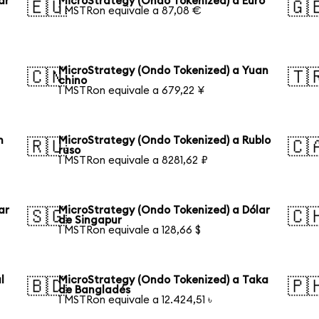
ar
MicroStrategy (Ondo Tokenized) a Euro
🇪🇺
🇬
1 MSTRon equivale a 87,08 €
n
MicroStrategy (Ondo Tokenized) a Yuan
🇨🇳
🇹
chino
1 MSTRon equivale a 679,22 ¥
n
MicroStrategy (Ondo Tokenized) a Rublo
🇷🇺
🇨
ruso
1 MSTRon equivale a 8281,62 ₽
ar
MicroStrategy (Ondo Tokenized) a Dólar
🇸🇬
🇨
de Singapur
1 MSTRon equivale a 128,66 $
l
MicroStrategy (Ondo Tokenized) a Taka
🇧🇩
🇵
de Bangladés
1 MSTRon equivale a 12.424,51 ৳