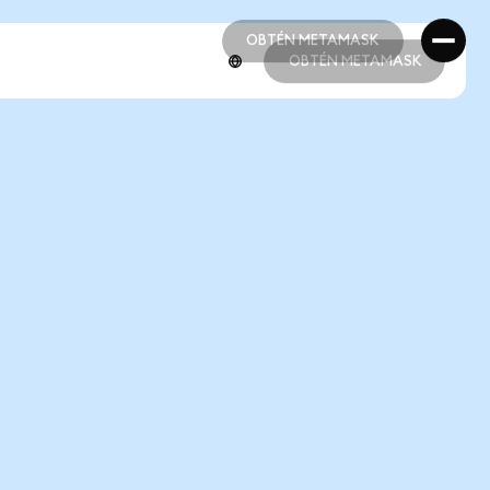
OBTÉN METAMASK
OBTÉN METAMASK
OBTÉN METAMASK
OBTÉN METAMASK