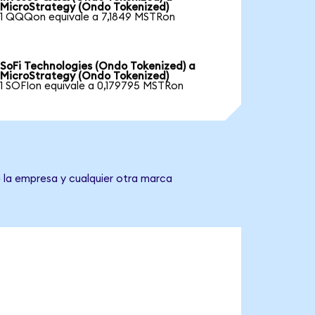
MicroStrategy (Ondo Tokenized)
1 QQQon equivale a 7,1849 MSTRon
SoFi Technologies (Ondo Tokenized) a
MicroStrategy (Ondo Tokenized)
1 SOFIon equivale a 0,179795 MSTRon
 la empresa y cualquier otra marca