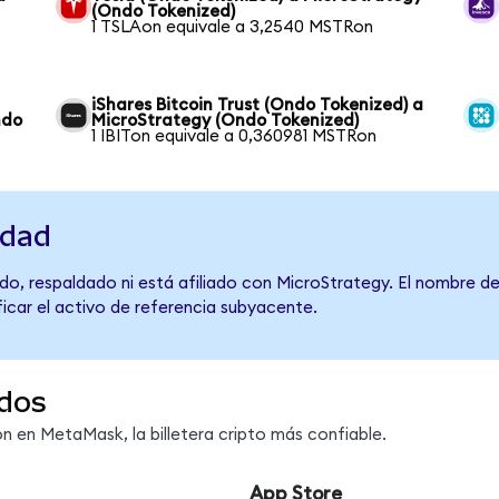
(Ondo Tokenized)
1 TSLAon equivale a 3,2540 MSTRon
iShares Bitcoin Trust (Ondo Tokenized) a
ndo
MicroStrategy (Ondo Tokenized)
1 IBITon equivale a 0,360981 MSTRon
idad
do, respaldado ni está afiliado con MicroStrategy. El nombre de
ficar el activo de referencia subyacente.
dos
 en MetaMask, la billetera cripto más confiable.
App Store