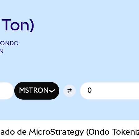
ITon)
 (ONDO
ON
MSTRON
cado de MicroStrategy (Ondo Tokeni