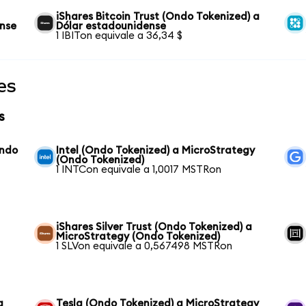
iShares Bitcoin Trust (Ondo Tokenized) a
ense
Dólar estadounidense
1 IBITon equivale a 36,34 $
es
s
Ondo
Intel (Ondo Tokenized) a MicroStrategy
(Ondo Tokenized)
1 INTCon equivale a 1,0017 MSTRon
iShares Silver Trust (Ondo Tokenized) a
MicroStrategy (Ondo Tokenized)
1 SLVon equivale a 0,567498 MSTRon
a
Tesla (Ondo Tokenized) a MicroStrategy