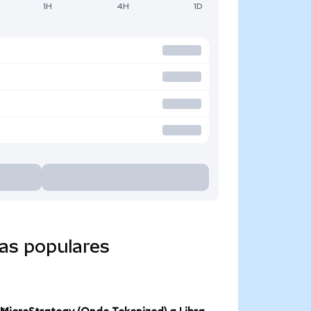
1H
4H
1D
as populares