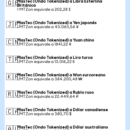
MasTec (Ondo Tokenized) a Libra Esterlina
🇬🇧
Británica
1 MTZon equivale a 202,28 £
MasTec (Ondo Tokenized) a Yen japonés
🇯🇵
1 MTZon equivale a 43.063,56 ¥
MasTec (Ondo Tokenized) a Yuan chino
🇨🇳
1 MTZon equivale a 1841,22 ¥
MasTec (Ondo Tokenized) a Lira turca
🇹🇷
1 MTZon equivale a 13.016,22 ₺
MasTec (Ondo Tokenized) a Won surcoreano
🇰🇷
1 MTZon equivale a 384.200,48 ₩
MasTec (Ondo Tokenized) a Rublo ruso
🇷🇺
1 MTZon equivale a 22.449,64 ₽
MasTec (Ondo Tokenized) a Dólar canadiense
🇨🇦
1 MTZon equivale a 380,70 $
MasTec (Ondo Tokenized) a Dólar australiano
🇦🇺