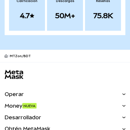
Calificación
Descargas
Reseñas
4.7
50M+
75.8K
MTZon/BDT
Pie de página del sitio MetaMask
Operar
Canjear
Money
NUEVA
Predecir
NUEVA
Comprar
Desarrollador
Perps
NUEVA
Tarjeta
Ver los documentos
Obtén MetaMask