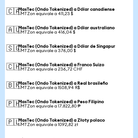
MasTec (Ondo Tokenized) a Dólar canadiense
🇨🇦
1 MTZon equivale a 411,23 $
MasTec (Ondo Tokenized) a Dólar australiano
🇦🇺
1 MTZon equivale a 416,04 $
MasTec (Ondo Tokenized) a Dólar de Singapur
🇸🇬
1 MTZon equivale a 376,00 $
MasTec (Ondo Tokenized) a Franco Suizo
🇨🇭
1 MTZon equivale a 236,72 CHF
MasTec (Ondo Tokenized) a Real brasileño
🇧🇷
1 MTZon equivale a 1508,94 R$
MasTec (Ondo Tokenized) a Peso Filipino
🇵🇭
1 MTZon equivale a 17.822,80 ₱
MasTec (Ondo Tokenized) a Złoty polaco
🇵🇱
1 MTZon equivale a 1092,82 zł