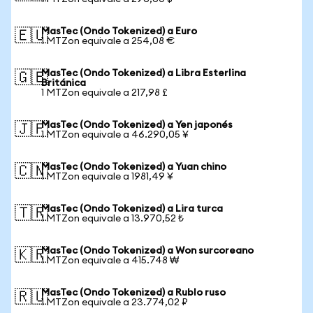
MasTec (Ondo Tokenized) a Euro
🇪🇺
1 MTZon equivale a 254,08 €
MasTec (Ondo Tokenized) a Libra Esterlina
🇬🇧
Británica
1 MTZon equivale a 217,98 £
MasTec (Ondo Tokenized) a Yen japonés
🇯🇵
1 MTZon equivale a 46.290,05 ¥
MasTec (Ondo Tokenized) a Yuan chino
🇨🇳
1 MTZon equivale a 1981,49 ¥
MasTec (Ondo Tokenized) a Lira turca
🇹🇷
1 MTZon equivale a 13.970,52 ₺
MasTec (Ondo Tokenized) a Won surcoreano
🇰🇷
1 MTZon equivale a 415.748 ₩
MasTec (Ondo Tokenized) a Rublo ruso
🇷🇺
1 MTZon equivale a 23.774,02 ₽