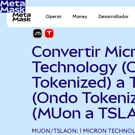
Operar
Money
Desarrollador
Convertir Mic
Technology (
Tokenized) a 
(Ondo Tokeni
(MUon a TSL
MUON/TSLAON: 1 MICRON TECHNO