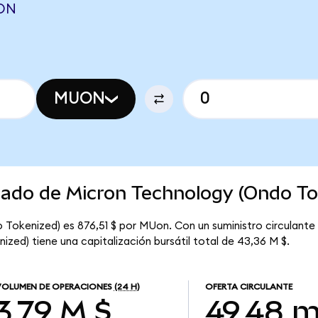
AON
MUON
cado de Micron Technology (Ondo To
 Tokenized) es 876,51 $ por MUon. Con un suministro circulante
zed) tiene una capitalización bursátil total de 43,36 M $.
VOLUMEN DE OPERACIONES
(24 H)
OFERTA CIRCULANTE
3,79 M $
49,48 m