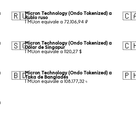
a
Micron Technology (Ondo Tokenized) a
🇷🇺
🇨
Rublo ruso
1 MUon equivale a 72.106,94 ₽
a
Micron Technology (Ondo Tokenized) a
🇸🇬
🇨
Dólar de Singapur
1 MUon equivale a 1120,27 $
a
Micron Technology (Ondo Tokenized) a
🇧🇩
🇵
Taka de Bangladés
1 MUon equivale a 108.177,32 ৳
a