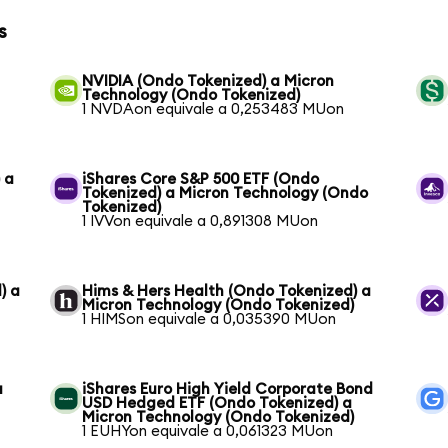
s
NVIDIA (Ondo Tokenized) a Micron
Technology (Ondo Tokenized)
1 NVDAon equivale a 0,253483 MUon
 a
iShares Core S&P 500 ETF (Ondo
Tokenized) a Micron Technology (Ondo
Tokenized)
1 IVVon equivale a 0,891308 MUon
) a
Hims & Hers Health (Ondo Tokenized) a
Micron Technology (Ondo Tokenized)
1 HIMSon equivale a 0,035390 MUon
a
iShares Euro High Yield Corporate Bond
USD Hedged ETF (Ondo Tokenized) a
Micron Technology (Ondo Tokenized)
1 EUHYon equivale a 0,061323 MUon