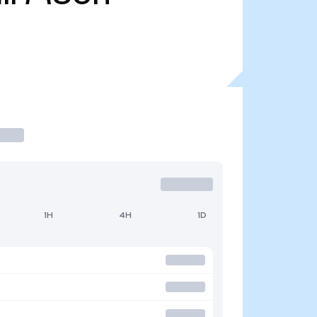
1H
4H
1D