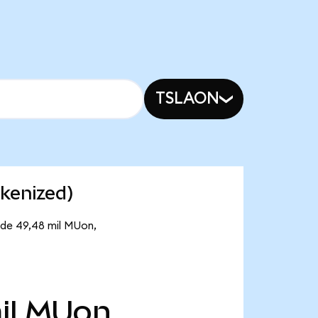
TSLAON
kenized)
 de 49,48 mil MUon,
il
MUon