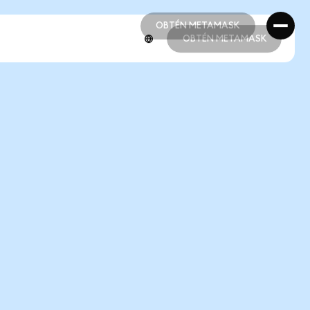
OBTÉN METAMASK
OBTÉN METAMASK
OBTÉN METAMASK
OBTÉN METAMASK