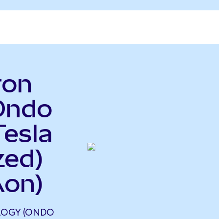
ron
Ondo
Tesla
zed)
Aon)
LOGY (ONDO