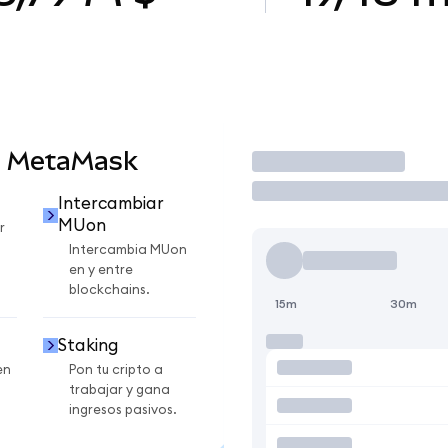
n MetaMask
Operar
Intercambiar
MUon
r
Intercambia MUon
en y entre
blockchains.
15m
30m
Staking
en
Pon tu cripto a
trabajar y gana
ingresos pasivos.