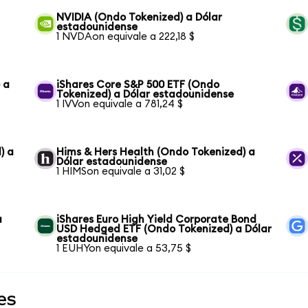
NVIDIA (Ondo Tokenized) a Dólar
estadounidense
1 NVDAon equivale a 222,18 $
 a
iShares Core S&P 500 ETF (Ondo
Tokenized) a Dólar estadounidense
1 IVVon equivale a 781,24 $
) a
Hims & Hers Health (Ondo Tokenized) a
Dólar estadounidense
1 HIMSon equivale a 31,02 $
a
iShares Euro High Yield Corporate Bond
USD Hedged ETF (Ondo Tokenized) a Dólar
estadounidense
1 EUHYon equivale a 53,75 $
es