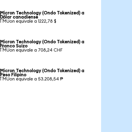
Micron Technology (Ondo Tokenized) a

Dólar canadiense
1 MUon equivale a 1222,78 $
Micron Technology (Ondo Tokenized) a

Franco Suizo
1 MUon equivale a 708,24 CHF
Micron Technology (Ondo Tokenized) a

Peso Filipino
1 MUon equivale a 53.208,54 ₱