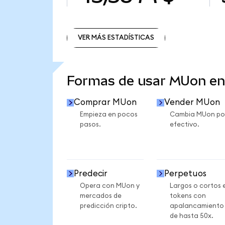
VER MÁS ESTADÍSTICAS
VER MÁS ESTADÍSTICAS
Formas de usar MUon e
Comprar MUon
Vender MUon
Empieza en pocos
Cambia MUon po
pasos.
efectivo.
Predecir
Perpetuos
Opera con MUon y
Largos o cortos 
mercados de
tokens con
predicción cripto.
apalancamiento
de hasta 50x.