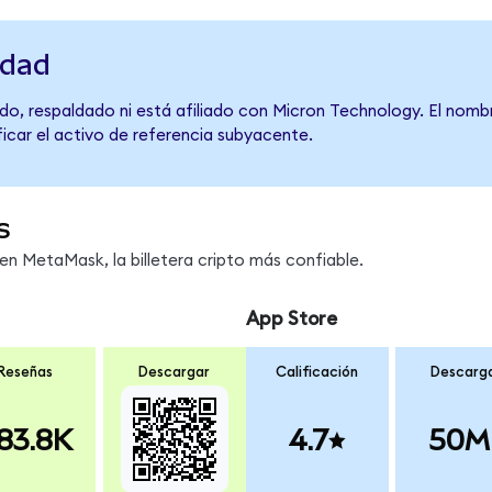
idad
do, respaldado ni está afiliado con Micron Technology. El nomb
ficar el activo de referencia subyacente.
s
n MetaMask, la billetera cripto más confiable.
App Store
Reseñas
Descargar
Calificación
Descarg
83.8K
4.7
50M