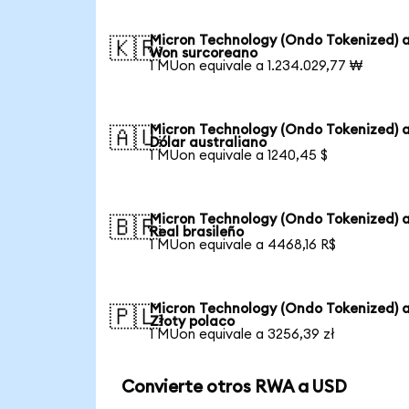
Micron Technology (Ondo Tokenized) 
🇰🇷
Won surcoreano
1 MUon equivale a 1.234.029,77 ₩
Micron Technology (Ondo Tokenized) 
🇦🇺
Dólar australiano
1 MUon equivale a 1240,45 $
Micron Technology (Ondo Tokenized) 
🇧🇷
Real brasileño
1 MUon equivale a 4468,16 R$
Micron Technology (Ondo Tokenized) 
🇵🇱
Złoty polaco
1 MUon equivale a 3256,39 zł
Convierte otros RWA a USD