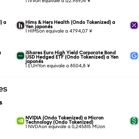
1 IVVon equivale a 122.989,14 ¥
) a
Hims & Hers Health (Ondo Tokenized) a
Yen japonés
1 HIMSon equivale a 4794,07 ¥
a
iShares Euro High Yield Corporate Bond
USD Hedged ETF (Ondo Tokenized) a Yen
japonés
1 EUHYon equivale a 8504,8 ¥
es
s
NVIDIA (Ondo Tokenized) a Micron
Technology (Ondo Tokenized)
1 NVDAon equivale a 0,245815 MUon