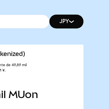
JPY
kenized)
nte de 49,89 mil
M ¥.
il
MUon