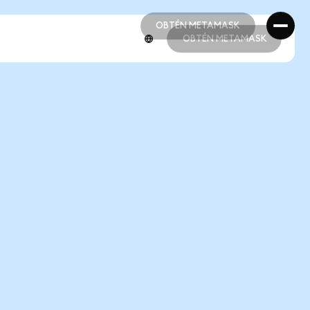
OBTÉN METAMASK
OBTÉN METAMASK
OBTÉN METAMASK
OBTÉN METAMASK