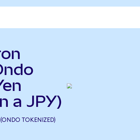
ron
Ondo
Yen
n a JPY)
(ONDO TOKENIZED)