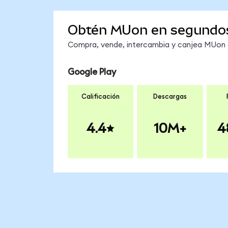
Obtén MUon en segundo
Compra, vende, intercambia y canjea MUon e
Google Play
Calificación
Descargas
4.4
10M+
4