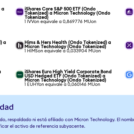
 a
iShares Core S&P 500 ETF (Ondo
Tokenized) a Micron Technology (Ondo
Tokenized)
1 IVVon equivale a 0,869776 MUon
) a
Hims & Hers Health (Ondo Tokenized) a
Micron Technology (Ondo Tokenized)
1 HIMSon equivale a 0,033904 MUon
a
iShares Euro High Yield Corporate Bond
USD Hedged ETF (Ondo Tokenized) a
Micron Technology (Ondo Tokenized)
1 EUHYon equivale a 0,060146 MUon
idad
do, respaldado ni está afiliado con Micron Technology. El nomb
ficar el activo de referencia subyacente.