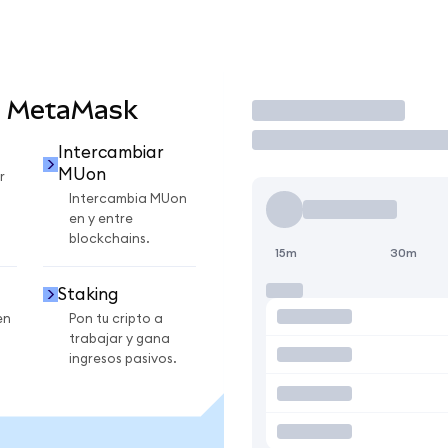
n MetaMask
Operar
Intercambiar
MUon
r
Intercambia MUon
en y entre
blockchains.
15m
30m
Staking
en
Pon tu cripto a
trabajar y gana
ingresos pasivos.