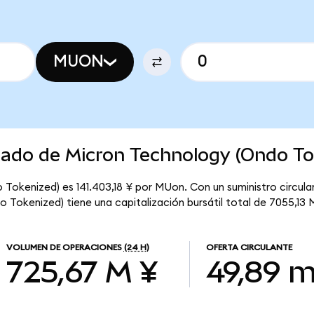
MUON
cado de Micron Technology (Ondo To
Tokenized) es 141.403,18 ¥ por MUon. Con un suministro circula
Tokenized) tiene una capitalización bursátil total de 7055,13 
VOLUMEN DE OPERACIONES
(24 H)
OFERTA CIRCULANTE
725,67 M ¥
49,89 m