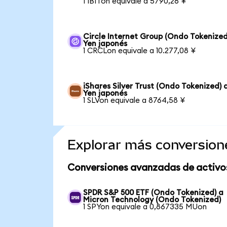
1 IBITon equivale a 5790,26 ¥
Circle Internet Group (Ondo Tokenized
Yen japonés
1 CRCLon equivale a 10.277,08 ¥
iShares Silver Trust (Ondo Tokenized) 
Yen japonés
1 SLVon equivale a 8764,58 ¥
Explorar más conversion
Conversiones avanzadas de activo
SPDR S&P 500 ETF (Ondo Tokenized) a
Micron Technology (Ondo Tokenized)
1 SPYon equivale a 0,867335 MUon