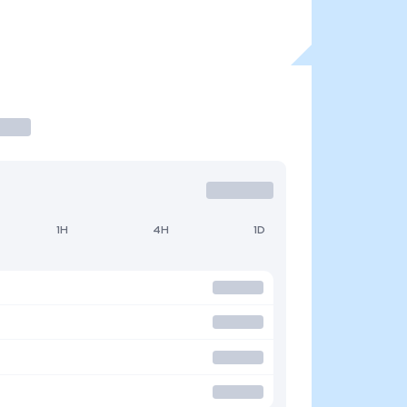
1H
4H
1D