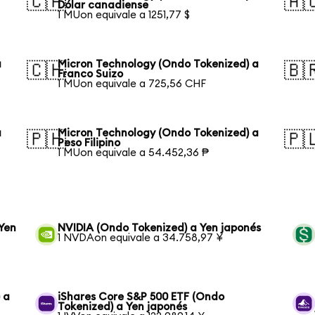
🇨🇦
🇦
Dólar canadiense
1 MUon equivale a 1251,77 $
a
Micron Technology (Ondo Tokenized) a
🇨🇭
🇧
Franco Suizo
1 MUon equivale a 725,56 CHF
a
Micron Technology (Ondo Tokenized) a
🇵🇭
🇵
Peso Filipino
1 MUon equivale a 54.452,36 ₱
Yen
NVIDIA (Ondo Tokenized) a Yen japonés
1 NVDAon equivale a 34.758,97 ¥
 a
iShares Core S&P 500 ETF (Ondo
Tokenized) a Yen japonés