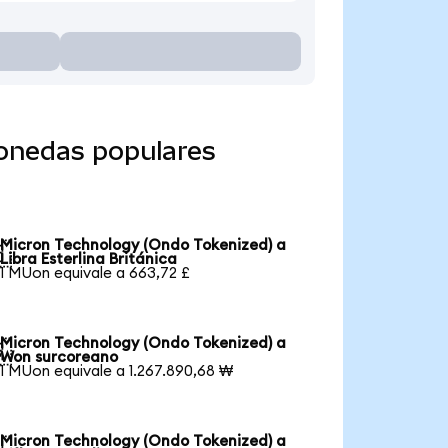
monedas populares
Micron Technology (Ondo Tokenized) a

Libra Esterlina Británica
1 MUon equivale a 663,72 £
Micron Technology (Ondo Tokenized) a

Won surcoreano
1 MUon equivale a 1.267.890,68 ₩
Micron Technology (Ondo Tokenized) a