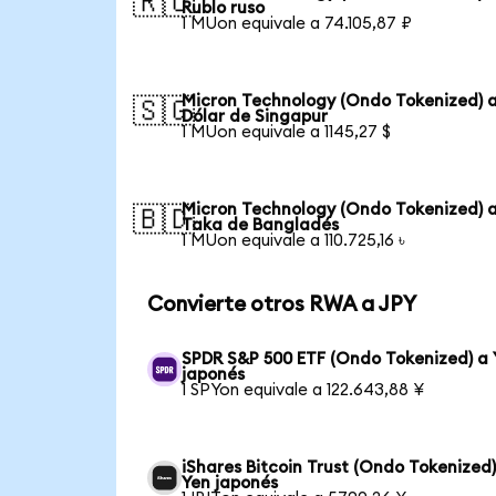
🇷🇺
Rublo ruso
1 MUon equivale a 74.105,87 ₽
Micron Technology (Ondo Tokenized) 
🇸🇬
Dólar de Singapur
1 MUon equivale a 1145,27 $
Micron Technology (Ondo Tokenized) 
🇧🇩
Taka de Bangladés
1 MUon equivale a 110.725,16 ৳
Convierte otros RWA a JPY
SPDR S&P 500 ETF (Ondo Tokenized) a 
japonés
1 SPYon equivale a 122.643,88 ¥
iShares Bitcoin Trust (Ondo Tokenized)
Yen japonés