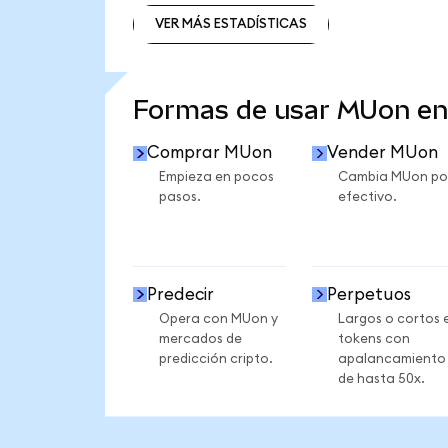
VER MÁS ESTADÍSTICAS
VER MÁS ESTADÍSTICAS
Formas de usar MUon e
Comprar MUon
Vender MUon
Empieza en pocos
Cambia MUon po
pasos.
efectivo.
Predecir
Perpetuos
Opera con MUon y
Largos o cortos 
mercados de
tokens con
predicción cripto.
apalancamiento
de hasta 50x.