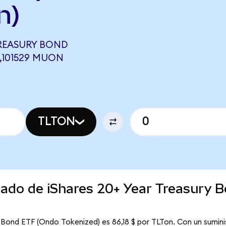
n)
TREASURY BOND
0,101529 MUON
TLTON
cado de iShares 20+ Year Treasury 
y Bond ETF (Ondo Tokenized) es 86,18 $ por TLTon. Con un sumini