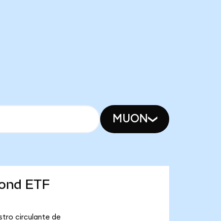
MUON
Bond ETF
stro circulante de