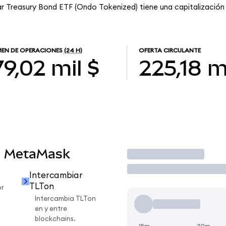
ear Treasury Bond ETF (Ondo Tokenized) tiene una capitalización 
EN DE OPERACIONES
(24 H)
OFERTA CIRCULANTE
9,02 mil $
225,18 m
n MetaMask
Operar
Intercambiar
TLTon
or
Intercambia TLTon
en y entre
blockchains.
15m
30m