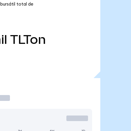
bursátil total de
il
TLTon
1H
4H
1D