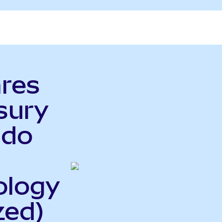
ares
sury
ndo
ology
zed)