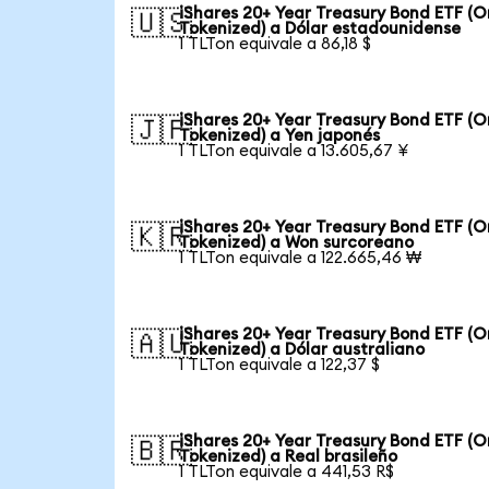
iShares 20+ Year Treasury Bond ETF (
🇺🇸
Tokenized) a Dólar estadounidense
1 TLTon equivale a 86,18 $
iShares 20+ Year Treasury Bond ETF (
🇯🇵
Tokenized) a Yen japonés
1 TLTon equivale a 13.605,67 ¥
iShares 20+ Year Treasury Bond ETF (
🇰🇷
Tokenized) a Won surcoreano
1 TLTon equivale a 122.665,46 ₩
iShares 20+ Year Treasury Bond ETF (
🇦🇺
Tokenized) a Dólar australiano
1 TLTon equivale a 122,37 $
iShares 20+ Year Treasury Bond ETF (
🇧🇷
Tokenized) a Real brasileño
1 TLTon equivale a 441,53 R$