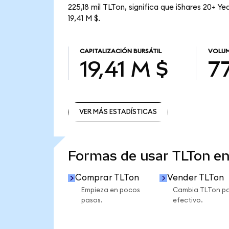
225,18 mil TLTon, significa que iShares 20+ Y
19,41 M $.
CAPITALIZACIÓN BURSÁTIL
VOLUM
19,41 M $
77
VER MÁS ESTADÍSTICAS
VER MÁS ESTADÍSTICAS
Formas de usar TLTon e
Comprar TLTon
Vender TLTon
Empieza en pocos
Cambia TLTon p
pasos.
efectivo.