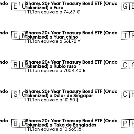
Ondo
iShares 20+ Year Treasury Bond ETF (Ondo
🇪🇺
🇬
Tokenized) a Euro
1 TLTon equivale a 74,67 €
Ondo
iShares 20+ Year Treasury Bond ETF (Ondo
🇨🇳
🇹
Tokenized) a Yuan chino
1 TLTon equivale a 581,72 ¥
Ondo
iShares 20+ Year Treasury Bond ETF (Ondo
🇷🇺
🇨
Tokenized) a Rublo ruso
1 TLTon equivale a 7004,40 ₽
Ondo
iShares 20+ Year Treasury Bond ETF (Ondo
🇸🇬
🇨
Tokenized) a Dólar de Singapur
1 TLTon equivale a 110,50 $
Ondo
iShares 20+ Year Treasury Bond ETF (Ondo
🇧🇩
🇵
Tokenized) a Taka de Bangladés
1 TLTon equivale a 10.665,18 ৳