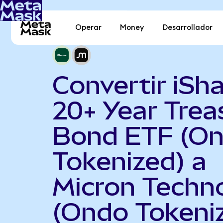
Operar
Money
Desarrollador
Convertir iSh
20+ Year Trea
Bond ETF (O
Tokenized) a
Micron Techn
(Ondo Tokeni