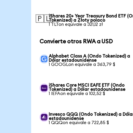
iShares 20+ Year Treasury Bond ETF (
🇵🇱
Tokenized) a Złoty polaco
1 TLTon equivale a 321,12 zł
Convierte otros RWA a USD
Alphabet Class A (Ondo Tokenized) a
Dólar estadounidense
1 GOOGLon equivale a 363,79 $
iShares Core MSCI EAFE ETF (Ondo
Tokenized) a Dólar estadounidense
1 IEFAon equivale a 102,52 $
Invesco QQQ (Ondo Tokenized) a Dóla
estadounidense
1 QQQon equivale a 722,85 $