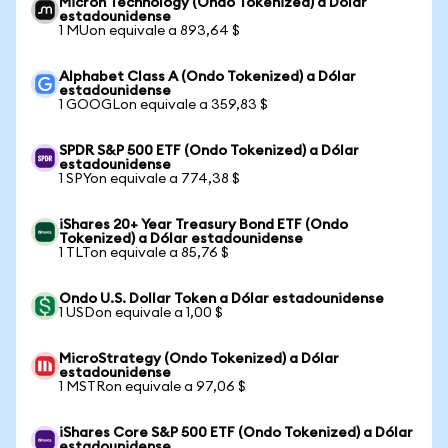
Micron Technology (Ondo Tokenized) a Dólar
estadounidense
1 MUon equivale a 893,64 $
Alphabet Class A (Ondo Tokenized) a Dólar
estadounidense
1 GOOGLon equivale a 359,83 $
SPDR S&P 500 ETF (Ondo Tokenized) a Dólar
estadounidense
1 SPYon equivale a 774,38 $
iShares 20+ Year Treasury Bond ETF (Ondo
Tokenized) a Dólar estadounidense
1 TLTon equivale a 85,76 $
Ondo U.S. Dollar Token a Dólar estadounidense
1 USDon equivale a 1,00 $
MicroStrategy (Ondo Tokenized) a Dólar
estadounidense
1 MSTRon equivale a 97,06 $
iShares Core S&P 500 ETF (Ondo Tokenized) a Dólar
estadounidense