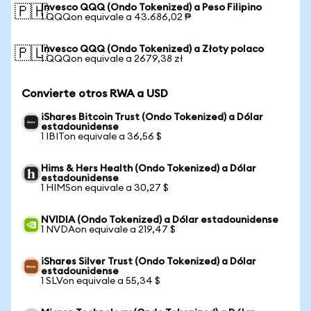
Invesco QQQ (Ondo Tokenized) a Peso Filipino
🇵🇭
1 QQQon equivale a 43.686,02 ₱
Invesco QQQ (Ondo Tokenized) a Złoty polaco
🇵🇱
1 QQQon equivale a 2679,38 zł
Convierte otros RWA a USD
iShares Bitcoin Trust (Ondo Tokenized) a Dólar
estadounidense
1 IBITon equivale a 36,56 $
Hims & Hers Health (Ondo Tokenized) a Dólar
estadounidense
1 HIMSon equivale a 30,27 $
NVIDIA (Ondo Tokenized) a Dólar estadounidense
1 NVDAon equivale a 219,47 $
iShares Silver Trust (Ondo Tokenized) a Dólar
estadounidense
1 SLVon equivale a 55,34 $