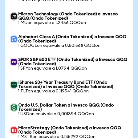
1 SLVon equivale a 0,077139 QQQon
Micron Technology (Ondo Tokenized) a Invesco
QQQ (Ondo Tokenized)
1 MUon equivale a 1,2456 QQQon
Alphabet Class A (Ondo Tokenized) a Invesco QQQ
(Ondo Tokenized)
1 GOOGLon equivale a 0,501568 QQQon
SPDR S&P 500 ETF (Ondo Tokenized) a Invesco QQQ
(Ondo Tokenized)
1 SPYon equivale a 1,0794 QQQon
iShares 20+ Year Treasury Bond ETF (Ondo
Tokenized) a Invesco QQQ (Ondo Tokenized)
1 TLTon equivale a 0,119541 QQQon
Ondo U.S. Dollar Token a Invesco QQQ (Ondo
Tokenized)
1 USDon equivale a 0,001394 QQQon
MicroStrategy (Ondo Tokenized) a Invesco QQQ
(Ondo Tokenized)
1 MSTRon equivale a 0,135292 QQQon