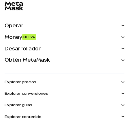
Operar
Canjear
Money
NUEVA
Predecir
NUEVA
Comprar
Desarrollador
Perps
NUEVA
Tarjeta
Ver los documentos
Obtén MetaMask
Activos del mundo real
mUSD
NUEVA
Panel
Obtén Metamask
Ganar
Kit de cuentas inteligentes
Escudo de transacciones
Explorar precios
Billeteras integradas
Agent Wallet
Precio de Bitcoin
NUEVA
Explorar conversiones
MetaMask Connect
Precio de Ethereum
Snaps
BTC a USD
Precio de Solana
Explorar guías
Snaps
Recompensas
ETH a USD
NUEVA
Comprar BTC
Precio de Shiba Inu
USDT a INR
Explorar contenido
Servicios Web3
Seguridad
Comprar ETH
Precio de Pepe
Billetera Bitcoin
BTC a USDT
Comprar SOL
Soporte