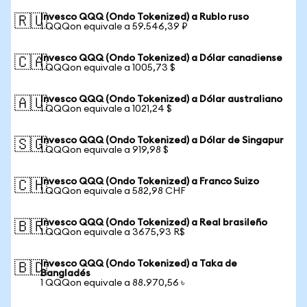
Invesco QQQ (Ondo Tokenized) a Rublo ruso
🇷🇺
1 QQQon equivale a 59.546,39 ₽
Invesco QQQ (Ondo Tokenized) a Dólar canadiense
🇨🇦
1 QQQon equivale a 1005,73 $
Invesco QQQ (Ondo Tokenized) a Dólar australiano
🇦🇺
1 QQQon equivale a 1021,24 $
Invesco QQQ (Ondo Tokenized) a Dólar de Singapur
🇸🇬
1 QQQon equivale a 919,98 $
Invesco QQQ (Ondo Tokenized) a Franco Suizo
🇨🇭
1 QQQon equivale a 582,98 CHF
Invesco QQQ (Ondo Tokenized) a Real brasileño
🇧🇷
1 QQQon equivale a 3675,93 R$
Invesco QQQ (Ondo Tokenized) a Taka de
🇧🇩
Bangladés
1 QQQon equivale a 88.970,56 ৳