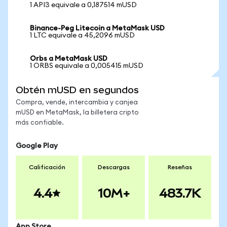
1 API3 equivale a 0,187514 mUSD
Binance-Peg Litecoin a MetaMask USD
1 LTC equivale a 45,2096 mUSD
Orbs a MetaMask USD
1 ORBS equivale a 0,005415 mUSD
Obtén mUSD en segundos
Compra, vende, intercambia y canjea
mUSD en MetaMask, la billetera cripto
más confiable.
Google Play
Calificación
Descargas
Reseñas
4.4
10M+
483.7K
App Store