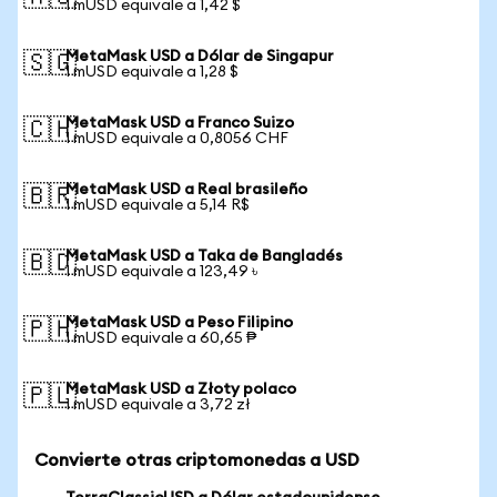
1 mUSD equivale a 1,42 $
MetaMask USD a Dólar de Singapur
🇸🇬
1 mUSD equivale a 1,28 $
MetaMask USD a Franco Suizo
🇨🇭
1 mUSD equivale a 0,8056 CHF
MetaMask USD a Real brasileño
🇧🇷
1 mUSD equivale a 5,14 R$
MetaMask USD a Taka de Bangladés
🇧🇩
1 mUSD equivale a 123,49 ৳
MetaMask USD a Peso Filipino
🇵🇭
1 mUSD equivale a 60,65 ₱
MetaMask USD a Złoty polaco
🇵🇱
1 mUSD equivale a 3,72 zł
Convierte otras criptomonedas a USD