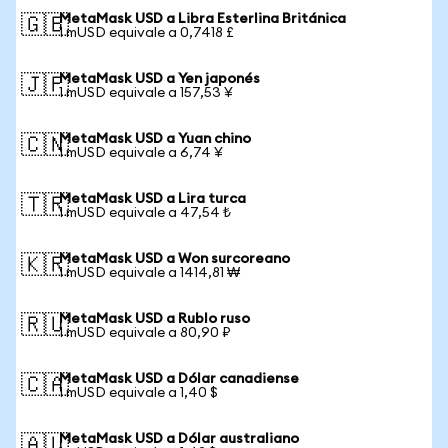
MetaMask USD a Libra Esterlina Británica
🇬🇧
1 mUSD equivale a 0,7418 £
MetaMask USD a Yen japonés
🇯🇵
1 mUSD equivale a 157,53 ¥
MetaMask USD a Yuan chino
🇨🇳
1 mUSD equivale a 6,74 ¥
MetaMask USD a Lira turca
🇹🇷
1 mUSD equivale a 47,54 ₺
MetaMask USD a Won surcoreano
🇰🇷
1 mUSD equivale a 1414,81 ₩
MetaMask USD a Rublo ruso
🇷🇺
1 mUSD equivale a 80,90 ₽
MetaMask USD a Dólar canadiense
🇨🇦
1 mUSD equivale a 1,40 $
MetaMask USD a Dólar australiano
🇦🇺