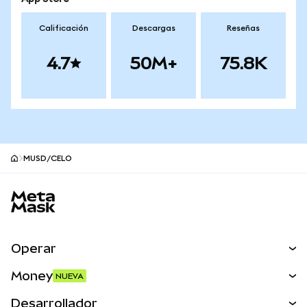
Calificación
Descargas
Reseñas
4.7
50M+
75.8K
MUSD/CELO
Pie de página del sitio MetaMask
Operar
Canjear
Money
NUEVA
Predecir
NUEVA
Comprar
Desarrollador