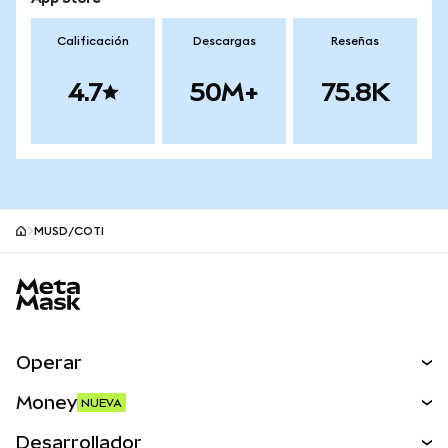
Calificación
Descargas
Reseñas
4.7
50M+
75.8K
MUSD/COTI
Pie de página del sitio MetaMask
Operar
Canjear
Money
NUEVA
Predecir
NUEVA
Comprar
Desarrollador