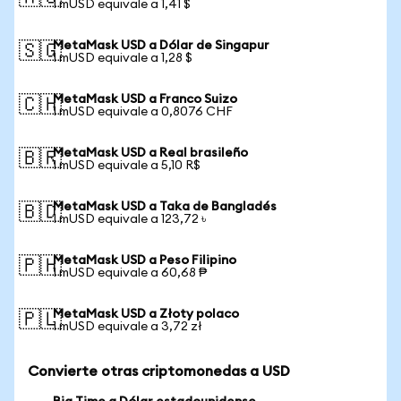
1 mUSD equivale a 1,41 $
MetaMask USD a Dólar de Singapur
🇸🇬
1 mUSD equivale a 1,28 $
MetaMask USD a Franco Suizo
🇨🇭
1 mUSD equivale a 0,8076 CHF
MetaMask USD a Real brasileño
🇧🇷
1 mUSD equivale a 5,10 R$
MetaMask USD a Taka de Bangladés
🇧🇩
1 mUSD equivale a 123,72 ৳
MetaMask USD a Peso Filipino
🇵🇭
1 mUSD equivale a 60,68 ₱
MetaMask USD a Złoty polaco
🇵🇱
1 mUSD equivale a 3,72 zł
Convierte otras criptomonedas a USD