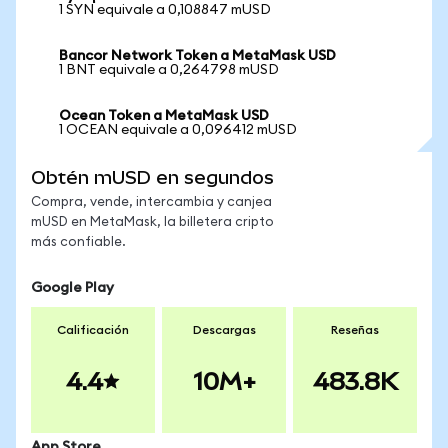
1 SYN equivale a 0,108847 mUSD
Bancor Network Token a MetaMask USD
1 BNT equivale a 0,264798 mUSD
Ocean Token a MetaMask USD
1 OCEAN equivale a 0,096412 mUSD
Obtén mUSD en segundos
Compra, vende, intercambia y canjea
mUSD en MetaMask, la billetera cripto
más confiable.
Google Play
Calificación
Descargas
Reseñas
4.4
10M+
483.8K
App Store