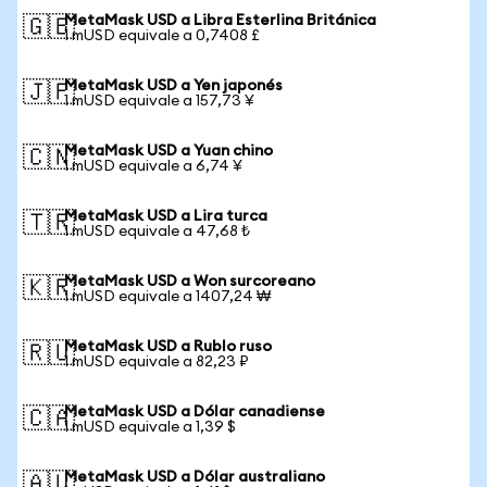
MetaMask USD a Libra Esterlina Británica
🇬🇧
1 mUSD equivale a 0,7408 £
MetaMask USD a Yen japonés
🇯🇵
1 mUSD equivale a 157,73 ¥
MetaMask USD a Yuan chino
🇨🇳
1 mUSD equivale a 6,74 ¥
MetaMask USD a Lira turca
🇹🇷
1 mUSD equivale a 47,68 ₺
MetaMask USD a Won surcoreano
🇰🇷
1 mUSD equivale a 1407,24 ₩
MetaMask USD a Rublo ruso
🇷🇺
1 mUSD equivale a 82,23 ₽
MetaMask USD a Dólar canadiense
🇨🇦
1 mUSD equivale a 1,39 $
MetaMask USD a Dólar australiano
🇦🇺