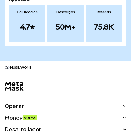
Calificación
Descargas
Reseñas
4.7
50M+
75.8K
MUSE/WONE
Pie de página del sitio MetaMask
Operar
Canjear
Money
NUEVA
Predecir
NUEVA
Comprar
Desarrollador