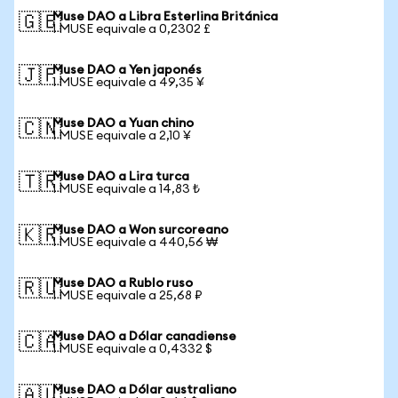
Muse DAO a Libra Esterlina Británica
🇬🇧
1 MUSE equivale a 0,2302 £
Muse DAO a Yen japonés
🇯🇵
1 MUSE equivale a 49,35 ¥
Muse DAO a Yuan chino
🇨🇳
1 MUSE equivale a 2,10 ¥
Muse DAO a Lira turca
🇹🇷
1 MUSE equivale a 14,83 ₺
Muse DAO a Won surcoreano
🇰🇷
1 MUSE equivale a 440,56 ₩
Muse DAO a Rublo ruso
🇷🇺
1 MUSE equivale a 25,68 ₽
Muse DAO a Dólar canadiense
🇨🇦
1 MUSE equivale a 0,4332 $
Muse DAO a Dólar australiano
🇦🇺