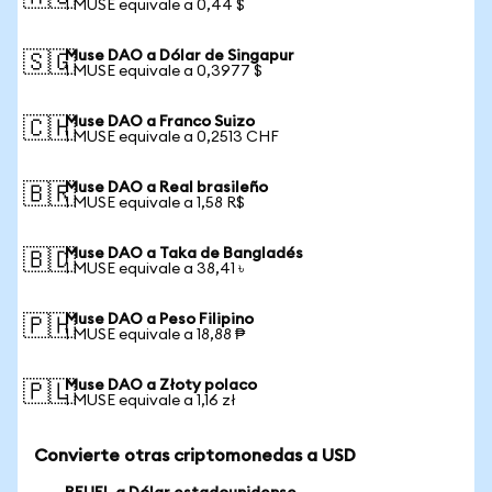
1 MUSE equivale a 0,44 $
Muse DAO a Dólar de Singapur
🇸🇬
1 MUSE equivale a 0,3977 $
Muse DAO a Franco Suizo
🇨🇭
1 MUSE equivale a 0,2513 CHF
Muse DAO a Real brasileño
🇧🇷
1 MUSE equivale a 1,58 R$
Muse DAO a Taka de Bangladés
🇧🇩
1 MUSE equivale a 38,41 ৳
Muse DAO a Peso Filipino
🇵🇭
1 MUSE equivale a 18,88 ₱
Muse DAO a Złoty polaco
🇵🇱
1 MUSE equivale a 1,16 zł
Convierte otras criptomonedas a USD