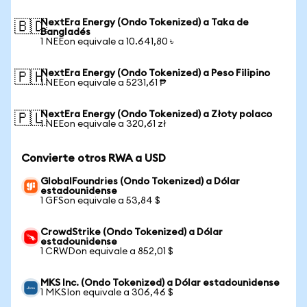
NextEra Energy (Ondo Tokenized) a Taka de
🇧🇩
Bangladés
1 NEEon equivale a 10.641,80 ৳
NextEra Energy (Ondo Tokenized) a Peso Filipino
🇵🇭
1 NEEon equivale a 5231,61 ₱
NextEra Energy (Ondo Tokenized) a Złoty polaco
🇵🇱
1 NEEon equivale a 320,61 zł
Convierte otros RWA a USD
GlobalFoundries (Ondo Tokenized) a Dólar
estadounidense
1 GFSon equivale a 53,84 $
CrowdStrike (Ondo Tokenized) a Dólar
estadounidense
1 CRWDon equivale a 852,01 $
MKS Inc. (Ondo Tokenized) a Dólar estadounidense
1 MKSIon equivale a 306,46 $