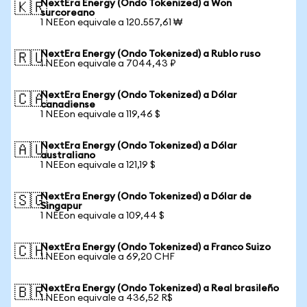
NextEra Energy (Ondo Tokenized) a Won
🇰🇷
surcoreano
1 NEEon equivale a 120.557,61 ₩
NextEra Energy (Ondo Tokenized) a Rublo ruso
🇷🇺
1 NEEon equivale a 7044,43 ₽
NextEra Energy (Ondo Tokenized) a Dólar
🇨🇦
canadiense
1 NEEon equivale a 119,46 $
NextEra Energy (Ondo Tokenized) a Dólar
🇦🇺
australiano
1 NEEon equivale a 121,19 $
NextEra Energy (Ondo Tokenized) a Dólar de
🇸🇬
Singapur
1 NEEon equivale a 109,44 $
NextEra Energy (Ondo Tokenized) a Franco Suizo
🇨🇭
1 NEEon equivale a 69,20 CHF
NextEra Energy (Ondo Tokenized) a Real brasileño
🇧🇷
1 NEEon equivale a 436,52 R$