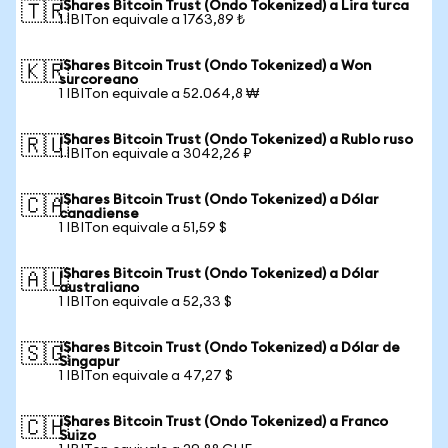
iShares Bitcoin Trust (Ondo Tokenized) a Lira turca
🇹🇷
1 IBITon equivale a 1763,89 ₺
iShares Bitcoin Trust (Ondo Tokenized) a Won
🇰🇷
surcoreano
1 IBITon equivale a 52.064,8 ₩
iShares Bitcoin Trust (Ondo Tokenized) a Rublo ruso
🇷🇺
1 IBITon equivale a 3042,26 ₽
iShares Bitcoin Trust (Ondo Tokenized) a Dólar
🇨🇦
canadiense
1 IBITon equivale a 51,59 $
iShares Bitcoin Trust (Ondo Tokenized) a Dólar
🇦🇺
australiano
1 IBITon equivale a 52,33 $
iShares Bitcoin Trust (Ondo Tokenized) a Dólar de
🇸🇬
Singapur
1 IBITon equivale a 47,27 $
iShares Bitcoin Trust (Ondo Tokenized) a Franco
🇨🇭
Suizo