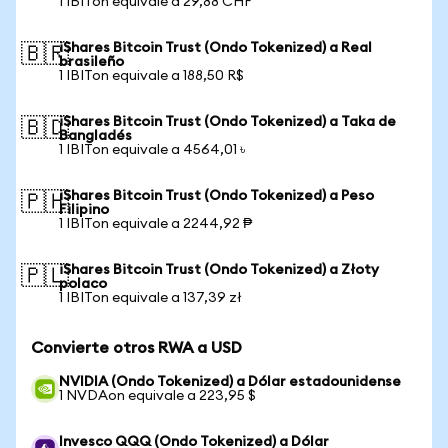
1 IBITon equivale a 29,88 CHF
iShares Bitcoin Trust (Ondo Tokenized) a Real
🇧🇷
brasileño
1 IBITon equivale a 188,50 R$
iShares Bitcoin Trust (Ondo Tokenized) a Taka de
🇧🇩
Bangladés
1 IBITon equivale a 4564,01 ৳
iShares Bitcoin Trust (Ondo Tokenized) a Peso
🇵🇭
Filipino
1 IBITon equivale a 2244,92 ₱
iShares Bitcoin Trust (Ondo Tokenized) a Złoty
🇵🇱
polaco
1 IBITon equivale a 137,39 zł
Convierte otros RWA a USD
NVIDIA (Ondo Tokenized) a Dólar estadounidense
1 NVDAon equivale a 223,95 $
Invesco QQQ (Ondo Tokenized) a Dólar