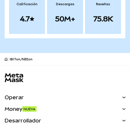
Calificación
Descargas
Reseñas
4.7
50M+
75.8K
IBITon/NEEon
Pie de página del sitio MetaMask
Operar
Canjear
Money
NUEVA
Predecir
NUEVA
Comprar
Desarrollador
Perps
NUEVA
Tarjeta
Ver los documentos