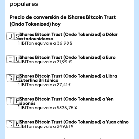
populares
Precio de conversión de iShares Bitcoin Trust
(Ondo Tokenized) hoy
iShares Bitcoin Trust (Ondo Tokenized) a Dólar
🇺🇸
estadounidense
1 IBITon equivale a 36,98 $
iShares Bitcoin Trust (Ondo Tokenized) a Euro
🇪🇺
1 IBITon equivale a 31,99 €
iShares Bitcoin Trust (Ondo Tokenized) a Libra
🇬🇧
Esterlina Británica
1 IBITon equivale a 27,41 £
iShares Bitcoin Trust (Ondo Tokenized) a Yen
🇯🇵
japonés
1 IBITon equivale a 5835,75 ¥
iShares Bitcoin Trust (Ondo Tokenized) a Yuan chino
🇨🇳
1 IBITon equivale a 249,51 ¥