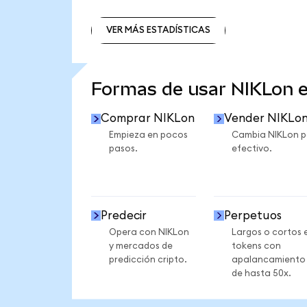
VER MÁS ESTADÍSTICAS
VER MÁS ESTADÍSTICAS
Formas de usar NIKLon 
Comprar NIKLon
Vender NIKLo
Empieza en pocos
Cambia NIKLon p
pasos.
efectivo.
Predecir
Perpetuos
Opera con NIKLon
Largos o cortos 
y mercados de
tokens con
predicción cripto.
apalancamiento
de hasta 50x.