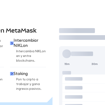
en MetaMask
Operar
n
Intercambiar
NIKLon
or
Intercambia NIKLon
en y entre
blockchains.
15m
30m
Staking
en
Pon tu cripto a
trabajar y gana
ingresos pasivos.