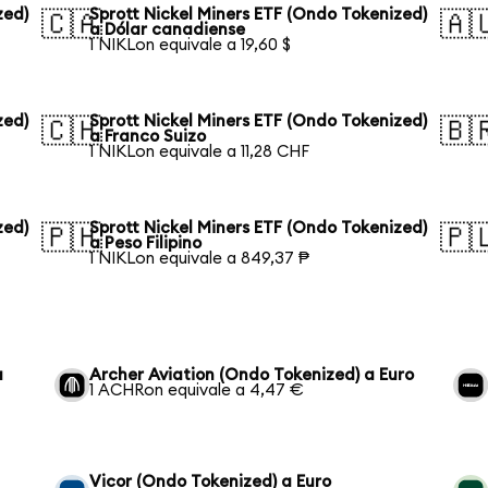
zed)
Sprott Nickel Miners ETF (Ondo Tokenized)
🇨🇦
🇦
a Dólar canadiense
1 NIKLon equivale a 19,60 $
zed)
Sprott Nickel Miners ETF (Ondo Tokenized)
🇨🇭
🇧
a Franco Suizo
1 NIKLon equivale a 11,28 CHF
zed)
Sprott Nickel Miners ETF (Ondo Tokenized)
🇵🇭
🇵
a Peso Filipino
1 NIKLon equivale a 849,37 ₱
a
Archer Aviation (Ondo Tokenized) a Euro
1 ACHRon equivale a 4,47 €
Vicor (Ondo Tokenized) a Euro