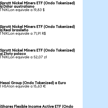
Sprott Nickel Miners ETF (Ondo Tokenized)

a Dólar australiano
1 NIKLon equivale a 19,83 $
Sprott Nickel Miners ETF (Ondo Tokenized)

a Real brasileño
1 NIKLon equivale a 71,91 R$
Sprott Nickel Miners ETF (Ondo Tokenized)

a Złoty polaco
1 NIKLon equivale a 52,07 zł
Hesai Group (Ondo Tokenized) a Euro
1 HSAIon equivale a 15,63 €
iShares Flexible Income Active ETF (Ondo