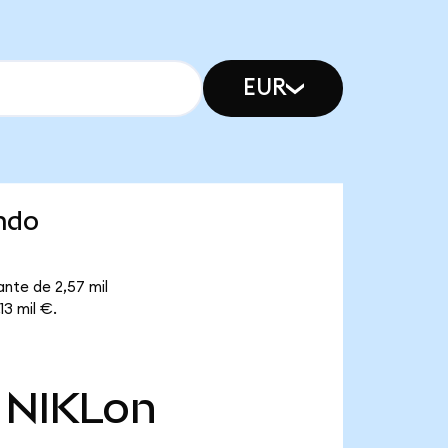
EUR
ndo
ante de 2,57 mil
13 mil €.
NIKLon