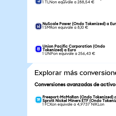
1 TLNon equivale a 288,54 €
NuScale Power (Ondo Tokenized) a Eu
1 SMRon equivale a 8,10 €
Union Pacific Corporation (Ondo
Tokenized) a Euro
1 UNPon equivale a 256,43 €
Explorar más conversion
Conversiones avanzadas de activo
Freeport-McMoRan (Ondo Tokenized) 
Sprott Nickel Miners ETF (Ondo Tokeni
1 FCXon equivale a 4,9737 NIKLon