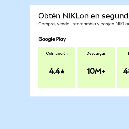
Obtén NIKLon en segund
Compra, vende, intercambia y canjea NIKLon 
Google Play
Calificación
Descargas
4.4
10M+
4