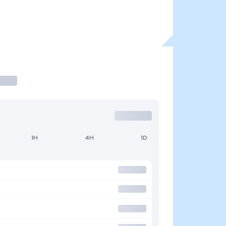
1H
4H
1D