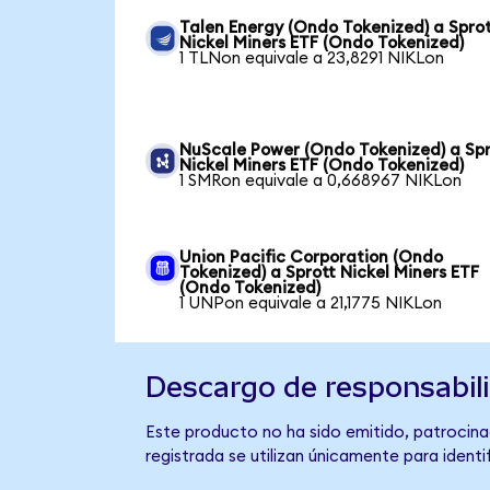
Talen Energy (Ondo Tokenized) a Spro
Nickel Miners ETF (Ondo Tokenized)
1 TLNon equivale a 23,8291 NIKLon
NuScale Power (Ondo Tokenized) a Spr
Nickel Miners ETF (Ondo Tokenized)
1 SMRon equivale a 0,668967 NIKLon
Union Pacific Corporation (Ondo
Tokenized) a Sprott Nickel Miners ETF
(Ondo Tokenized)
1 UNPon equivale a 21,1775 NIKLon
Descargo de responsabil
Este producto no ha sido emitido, patrocinad
registrada se utilizan únicamente para identi