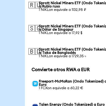
Sprott Nickel Miners ETF (Ondo Tokeni
🇷🇺
a Rublo ruso
1 NIKLon equivale a 1132,98 ₽
Sprott Nickel Miners ETF (Ondo Tokeni
🇸🇬
a Dólar de Singapur
1 NIKLon equivale a 17,92 $
Sprott Nickel Miners ETF (Ondo Tokeni
🇧🇩
a Taka de Bangladés
1 NIKLon equivale a 1729,35 ৳
Convierte otros RWA a EUR
Freeport-McMoRan (Ondo Tokenized) 
Euro
1 FCXon equivale a 60,22 €
Talen Energy (Ondo Tokenized) a Euro