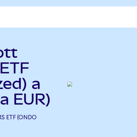
ott
 ETF
zed) a
 a EUR)
RS ETF (ONDO