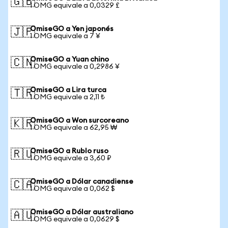
🇬🇧
1 OMG equivale a 0,0329 £
OmiseGO a Yen japonés
🇯🇵
1 OMG equivale a 7 ¥
OmiseGO a Yuan chino
🇨🇳
1 OMG equivale a 0,2986 ¥
OmiseGO a Lira turca
🇹🇷
1 OMG equivale a 2,11 ₺
OmiseGO a Won surcoreano
🇰🇷
1 OMG equivale a 62,95 ₩
OmiseGO a Rublo ruso
🇷🇺
1 OMG equivale a 3,60 ₽
OmiseGO a Dólar canadiense
🇨🇦
1 OMG equivale a 0,062 $
OmiseGO a Dólar australiano
🇦🇺
1 OMG equivale a 0,0629 $