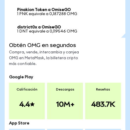
Pinakion Token a OmiseGO
1 PNK equivale a 0,187288 OMG
district0x a OmiseGO
1 DNT equivale a 0,119546 OMG
Obtén OMG en segundos
Compra, vende, intercambia y canjea
OMG en MetaMask, la billetera cripto
más confiable.
Google Play
Calificación
Descargas
Reseñas
4.4
10M+
483.7K
App Store