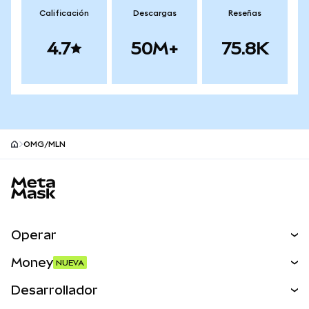
Calificación
Descargas
Reseñas
4.7
50M+
75.8K
OMG/MLN
Pie de página del sitio MetaMask
Operar
Canjear
Money
NUEVA
Predecir
NUEVA
Comprar
Desarrollador
Perps
NUEVA
Tarjeta
Ver los documentos