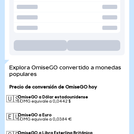
Explora OmiseGO convertido a monedas
populares
Precio de conversión de OmiseGO hoy
OmiseGO a Dólar estadounidense
🇺🇸
1 OMG equivale a 0,0442 $
OmiseGO a Euro
🇪🇺
1 OMG equivale a 0,0384 €
OmiseGO a Libra Esterlina Británica