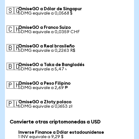
OmiseGO a Dólar de Singapur
🇸🇬
1 OMG equivale a 0,0568 $
OmiseGO a Franco Suizo
🇨🇭
1 OMG equivale a 0,0359 CHF
OmiseGO a Real brasileño
🇧🇷
1 OMG equivale a 0,2263 R$
OmiseGO a Taka de Bangladés
🇧🇩
1 OMG equivale a 5,47 ৳
OmiseGO a Peso Filipino
🇵🇭
1 OMG equivale a 2,69 ₱
OmiseGO a Złoty polaco
🇵🇱
1 OMG equivale a 0,1653 zł
Convierte otras criptomonedas a USD
Inverse Finance a Dólar estadounidense
1 INV equivale a 9,29 $