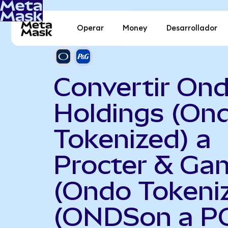
Operar
Money
Desarrollador
Convertir On
Holdings (On
Tokenized) a
Procter & Ga
(Ondo Tokeni
(ONDSon a P