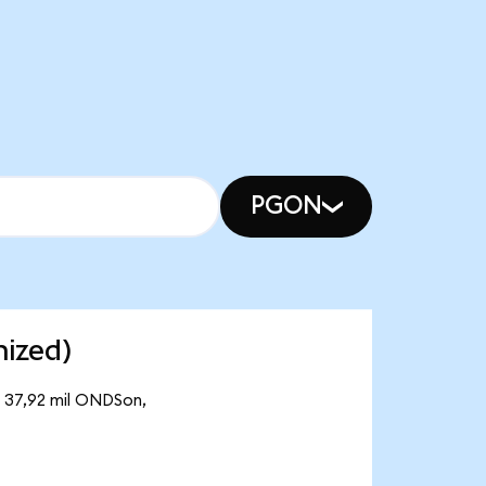
PGON
nized)
e 37,92 mil ONDSon,