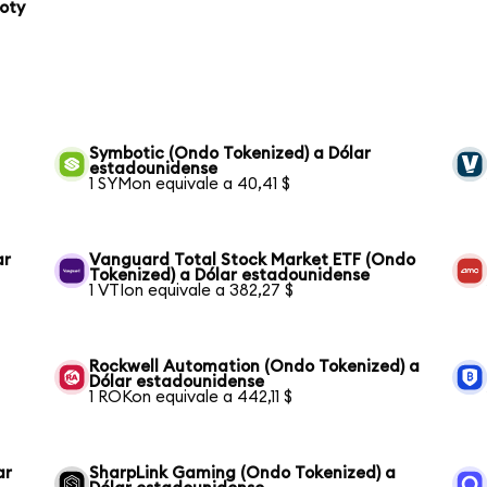
oty
Symbotic (Ondo Tokenized) a Dólar
estadounidense
1 SYMon equivale a 40,41 $
ar
Vanguard Total Stock Market ETF (Ondo
Tokenized) a Dólar estadounidense
1 VTIon equivale a 382,27 $
Rockwell Automation (Ondo Tokenized) a
Dólar estadounidense
1 ROKon equivale a 442,11 $
ar
SharpLink Gaming (Ondo Tokenized) a