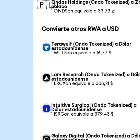
Ondas Holdings (Ondo Tokenized) a Zł
🇵🇱
polaco
1 ONDSon equivale a 33,73 zł
Convierte otros RWA a USD
Terawulf (Ondo Tokenized) a Dólar
estadounidense
1 WULFon equivale a 16,77 $
Lam Research (Ondo Tokenized) a Dól
estadounidense
1 LRCXon equivale a 308,21 $
Intuitive Surgical (Ondo Tokenized) a
Dólar estadounidense
1 ISRGon equivale a 379,43 $
Galaxy Digital (Ondo Tokenized) a Dól