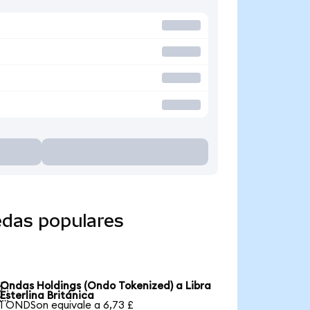
edas populares
Ondas Holdings (Ondo Tokenized) a Libra

Esterlina Británica
1 ONDSon equivale a 6,73 £