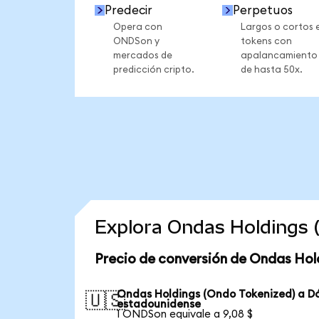
Predecir
Perpetuos
Opera con
Largos o cortos 
ONDSon y
tokens con
mercados de
apalancamiento
predicción cripto.
de hasta 50x.
Explora Ondas Holdings 
Precio de conversión de Ondas Hol
Ondas Holdings (Ondo Tokenized) a Dó
🇺🇸
estadounidense
1 ONDSon equivale a 9,08 $