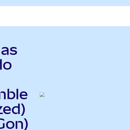
das
do
mble
zed)
Gon)