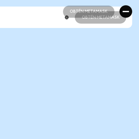
OBTÉN METAMASK
OBTÉN METAMASK
OBTÉN METAMASK
OBTÉN METAMASK