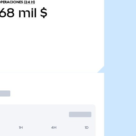
OPERACIONES
(24 H)
68 mil $
1H
4H
1D