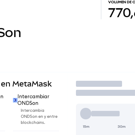
VOLUMEN DE 
770,
Son
 en MetaMask
Operar
on
Intercambiar
ONDSon
Intercambia
ONDSon en y entre
blockchains.
15m
30m