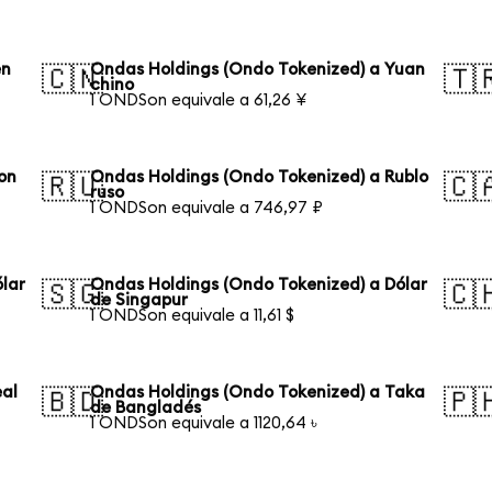
en
Ondas Holdings (Ondo Tokenized) a Yuan
🇨🇳
🇹
chino
1 ONDSon equivale a 61,26 ¥
on
Ondas Holdings (Ondo Tokenized) a Rublo
🇷🇺
🇨
ruso
1 ONDSon equivale a 746,97 ₽
lar
Ondas Holdings (Ondo Tokenized) a Dólar
🇸🇬
🇨
de Singapur
1 ONDSon equivale a 11,61 $
eal
Ondas Holdings (Ondo Tokenized) a Taka
🇧🇩
🇵
de Bangladés
1 ONDSon equivale a 1120,64 ৳