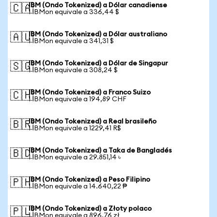
IBM (Ondo Tokenized) a Dólar canadiense
🇨🇦
1 IBMon equivale a 336,44 $
IBM (Ondo Tokenized) a Dólar australiano
🇦🇺
1 IBMon equivale a 341,31 $
IBM (Ondo Tokenized) a Dólar de Singapur
🇸🇬
1 IBMon equivale a 308,24 $
IBM (Ondo Tokenized) a Franco Suizo
🇨🇭
1 IBMon equivale a 194,89 CHF
IBM (Ondo Tokenized) a Real brasileño
🇧🇷
1 IBMon equivale a 1229,41 R$
IBM (Ondo Tokenized) a Taka de Bangladés
🇧🇩
1 IBMon equivale a 29.851,14 ৳
IBM (Ondo Tokenized) a Peso Filipino
🇵🇭
1 IBMon equivale a 14.640,22 ₱
IBM (Ondo Tokenized) a Złoty polaco
🇵🇱
1 IBMon equivale a 896,76 zł