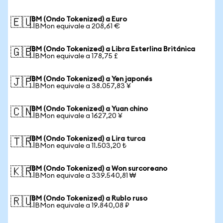
IBM (Ondo Tokenized) a Euro
🇪🇺
1 IBMon equivale a 208,61 €
IBM (Ondo Tokenized) a Libra Esterlina Británica
🇬🇧
1 IBMon equivale a 178,75 £
IBM (Ondo Tokenized) a Yen japonés
🇯🇵
1 IBMon equivale a 38.057,83 ¥
IBM (Ondo Tokenized) a Yuan chino
🇨🇳
1 IBMon equivale a 1627,20 ¥
IBM (Ondo Tokenized) a Lira turca
🇹🇷
1 IBMon equivale a 11.503,20 ₺
IBM (Ondo Tokenized) a Won surcoreano
🇰🇷
1 IBMon equivale a 339.540,81 ₩
IBM (Ondo Tokenized) a Rublo ruso
🇷🇺
1 IBMon equivale a 19.840,08 ₽