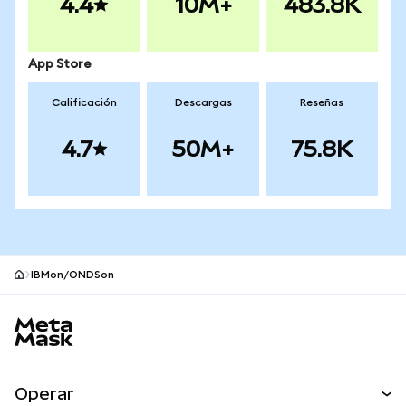
4.4
10M+
483.8K
App Store
Calificación
Descargas
Reseñas
4.7
50M+
75.8K
IBMon/ONDSon
Pie de página del sitio MetaMask
Operar