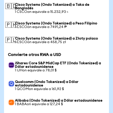
Cisco Systems (Ondo Tokenized) a Taka de
🇧🇩
Bangladés
1 CSCOon equivale a 15.232,93 ৳
Cisco Systems (Ondo Tokenized) a Peso Filipino
🇵🇭
1 CSCOon equivale a 7491,24 ₱
Cisco Systems (Ondo Tokenized) a Złoty polaco
🇵🇱
1 CSCOon equivale a 458,75 zł
Convierte otros RWA a USD
iShares Core S&P MidCap ETF (Ondo Tokenized) a
Dólar estadounidense
1 IJHon equivale a 78,01 $
Qualcomm (Ondo Tokenized) a Dólar
estadounidense
1 QCOMon equivale a 161,92 $
Alibaba (Ondo Tokenized) a Dólar estadounidense
1 BABAon equivale a 127,24 $