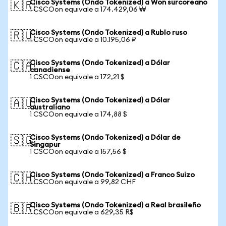
Cisco Systems (Ondo Tokenized) a Won surcoreano
🇰🇷
1 CSCOon equivale a 174.429,06 ₩
Cisco Systems (Ondo Tokenized) a Rublo ruso
🇷🇺
1 CSCOon equivale a 10.195,06 ₽
Cisco Systems (Ondo Tokenized) a Dólar
🇨🇦
canadiense
1 CSCOon equivale a 172,21 $
Cisco Systems (Ondo Tokenized) a Dólar
🇦🇺
australiano
1 CSCOon equivale a 174,88 $
Cisco Systems (Ondo Tokenized) a Dólar de
🇸🇬
Singapur
1 CSCOon equivale a 157,56 $
Cisco Systems (Ondo Tokenized) a Franco Suizo
🇨🇭
1 CSCOon equivale a 99,82 CHF
Cisco Systems (Ondo Tokenized) a Real brasileño
🇧🇷
1 CSCOon equivale a 629,35 R$