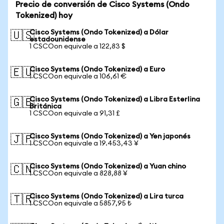
Precio de conversión de Cisco Systems (Ondo
Tokenized) hoy
Cisco Systems (Ondo Tokenized) a Dólar
🇺🇸
estadounidense
1 CSCOon equivale a 122,83 $
Cisco Systems (Ondo Tokenized) a Euro
🇪🇺
1 CSCOon equivale a 106,61 €
Cisco Systems (Ondo Tokenized) a Libra Esterlina
🇬🇧
Británica
1 CSCOon equivale a 91,31 £
Cisco Systems (Ondo Tokenized) a Yen japonés
🇯🇵
1 CSCOon equivale a 19.453,43 ¥
Cisco Systems (Ondo Tokenized) a Yuan chino
🇨🇳
1 CSCOon equivale a 828,88 ¥
Cisco Systems (Ondo Tokenized) a Lira turca
🇹🇷
1 CSCOon equivale a 5857,95 ₺