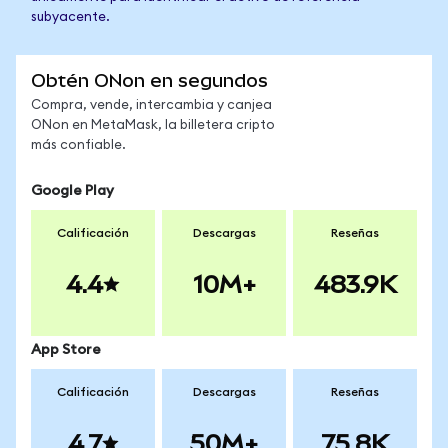
subyacente.
Obtén ONon en segundos
Compra, vende, intercambia y canjea
ONon en MetaMask, la billetera cripto
más confiable.
Google Play
Calificación
Descargas
Reseñas
4.4
10M+
483.9K
App Store
Calificación
Descargas
Reseñas
4.7
50M+
75.8K