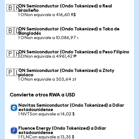
ON Semiconductor (Ondo Tokenized) a Real
🇧🇷
brasileño
1 ONon equivale a 416,60 R$
ON Semiconductor (Ondo Tokenized) a Taka de
🇧🇩
Bangladés
1 ONon equivale a 10.086,97 ৳
ON Semiconductor (Ondo Tokenized) a Peso Filipino
🇵🇭
1 ONon equivale a 4961,42 ₱
ON Semiconductor (Ondo Tokenized) a Złoty
🇵🇱
polaco
1 ONon equivale a 303,64 zł
Convierte otros RWA a USD
Navitas Semiconductor (Ondo Tokenized) a Dólar
estadounidense
1 NVTSon equivale a 14,02 $
Fluence Energy (Ondo Tokenized) a Dólar
estadounidense
1 FLNCon equivale a 13,35 $