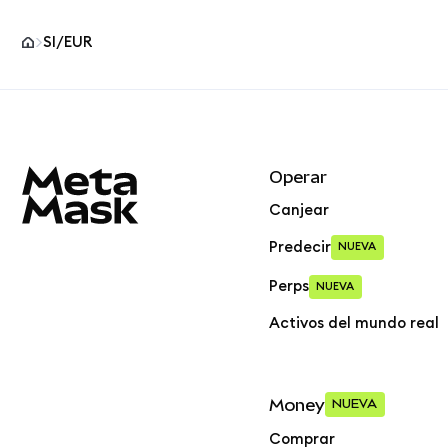
SI/EUR
Pie de página del sitio MetaMask
Operar
Canjear
Predecir
NUEVA
Perps
NUEVA
Activos del mundo real
Money
NUEVA
Comprar