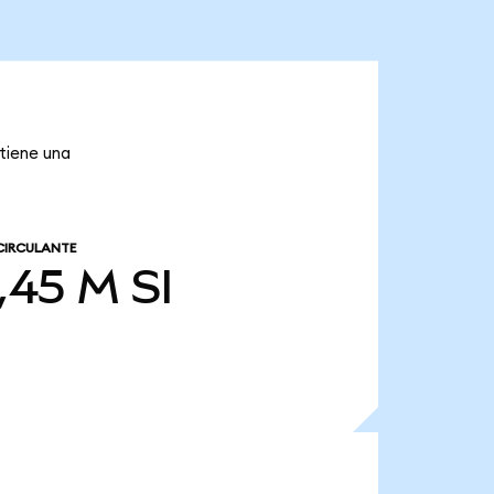
 tiene una
CIRCULANTE
,45 M
SI