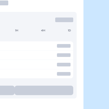
1H
4H
1D