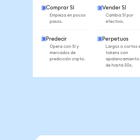
Comprar SI
Vender SI
Empieza en pocos
Cambia SI por
pasos.
efectivo.
Predecir
Perpetuos
Opera con SI y
Largos o cortos 
mercados de
tokens con
predicción cripto.
apalancamiento
de hasta 50x.