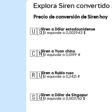
Explora Siren convertid
Precio de conversión de Siren hoy
Siren a Dólar estadounidense
🇺🇸
1 SI equivale a 0,002943 $
Siren a Yuan chino
🇨🇳
1 SI equivale a 0,0199 ¥
Siren a Rublo ruso
🇷🇺
1 SI equivale a 0,2421 ₽
Siren a Dólar de Singapur
🇸🇬
1 SI equivale a 0,003762 $