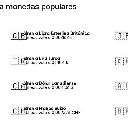
o a monedas populares
Siren a Libra Esterlina Británica
🇬🇧
🇯
1 SI equivale a 0,002182 £
Siren a Lira turca
🇹🇷
🇰
1 SI equivale a 0,1404 ₺
Siren a Dólar canadiense
🇨🇦
🇦
1 SI equivale a 0,004106 $
Siren a Franco Suizo
🇨🇭
🇧
1 SI equivale a 0,002378 CHF