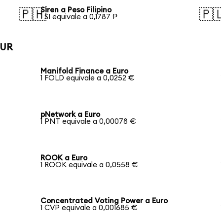
Siren a Peso Filipino
🇵🇭
🇵
1 SI equivale a 0,1787 ₱
EUR
Manifold Finance a Euro
1 FOLD equivale a 0,0252 €
pNetwork a Euro
1 PNT equivale a 0,00078 €
ROOK a Euro
1 ROOK equivale a 0,0558 €
Concentrated Voting Power a Euro
1 CVP equivale a 0,001685 €