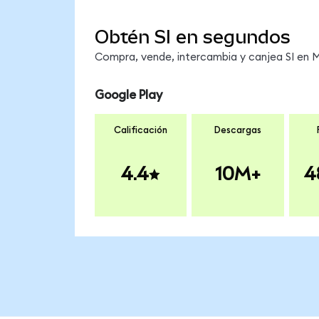
Obtén SI en segundos
Compra, vende, intercambia y canjea SI en Me
Google Play
Calificación
Descargas
4.4
10M+
4