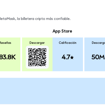
taMask, la billetera cripto más confiable.
App Store
Reseñas
Descargar
Calificación
Descarg
83.8K
4.7
50M