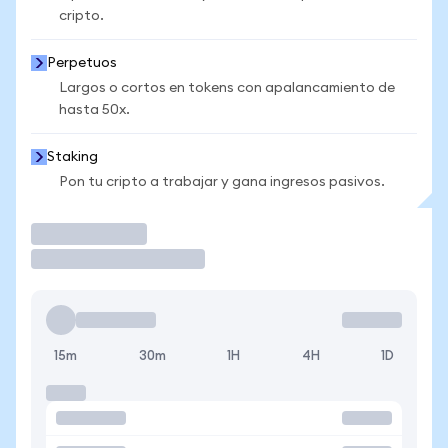
cripto.
Perpetuos
Largos o cortos en tokens con apalancamiento de
hasta 50x.
Staking
Pon tu cripto a trabajar y gana ingresos pasivos.
Operar
15m
30m
1H
4H
1D