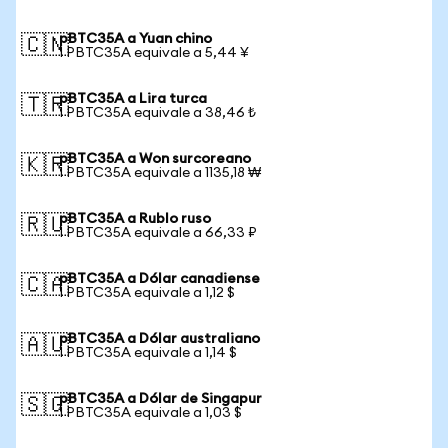
pBTC35A a Yuan chino
🇨🇳
1 PBTC35A equivale a 5,44 ¥
pBTC35A a Lira turca
🇹🇷
1 PBTC35A equivale a 38,46 ₺
pBTC35A a Won surcoreano
🇰🇷
1 PBTC35A equivale a 1135,18 ₩
pBTC35A a Rublo ruso
🇷🇺
1 PBTC35A equivale a 66,33 ₽
pBTC35A a Dólar canadiense
🇨🇦
1 PBTC35A equivale a 1,12 $
pBTC35A a Dólar australiano
🇦🇺
1 PBTC35A equivale a 1,14 $
pBTC35A a Dólar de Singapur
🇸🇬
1 PBTC35A equivale a 1,03 $