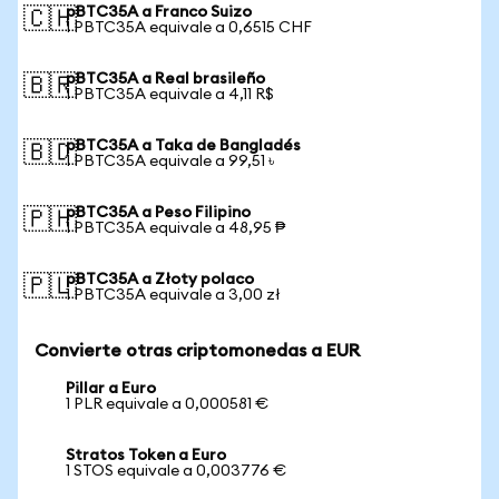
pBTC35A a Franco Suizo
🇨🇭
1 PBTC35A equivale a 0,6515 CHF
pBTC35A a Real brasileño
🇧🇷
1 PBTC35A equivale a 4,11 R$
pBTC35A a Taka de Bangladés
🇧🇩
1 PBTC35A equivale a 99,51 ৳
pBTC35A a Peso Filipino
🇵🇭
1 PBTC35A equivale a 48,95 ₱
pBTC35A a Złoty polaco
🇵🇱
1 PBTC35A equivale a 3,00 zł
Convierte otras criptomonedas a EUR
Pillar a Euro
1 PLR equivale a 0,000581 €
Stratos Token a Euro
1 STOS equivale a 0,003776 €