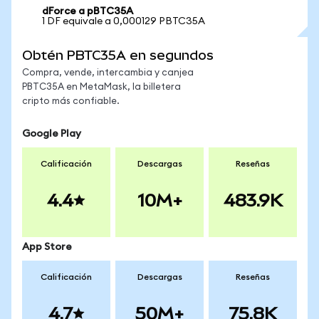
dForce a pBTC35A
1 DF equivale a 0,000129 PBTC35A
Obtén PBTC35A en segundos
Compra, vende, intercambia y canjea
PBTC35A en MetaMask, la billetera
cripto más confiable.
Google Play
Calificación
Descargas
Reseñas
4.4
10M+
483.9K
App Store
Calificación
Descargas
Reseñas
4.7
50M+
75.8K