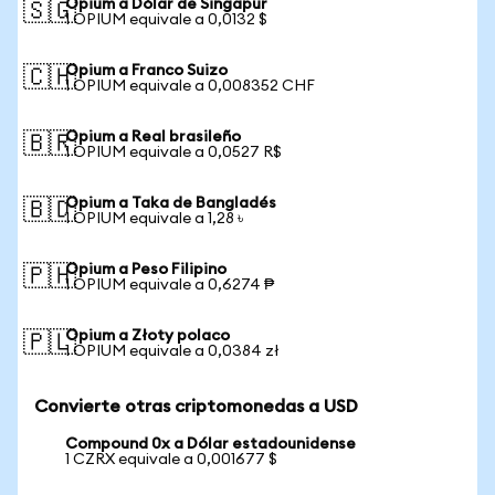
Opium a Dólar de Singapur
🇸🇬
1 OPIUM equivale a 0,0132 $
Opium a Franco Suizo
🇨🇭
1 OPIUM equivale a 0,008352 CHF
Opium a Real brasileño
🇧🇷
1 OPIUM equivale a 0,0527 R$
Opium a Taka de Bangladés
🇧🇩
1 OPIUM equivale a 1,28 ৳
Opium a Peso Filipino
🇵🇭
1 OPIUM equivale a 0,6274 ₱
Opium a Złoty polaco
🇵🇱
1 OPIUM equivale a 0,0384 zł
Convierte otras criptomonedas a USD
Compound 0x a Dólar estadounidense
1 CZRX equivale a 0,001677 $