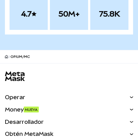
4.7
50M+
75.8K
OPIUM/MC
Pie de página del sitio MetaMask
Operar
Canjear
Money
NUEVA
Predecir
NUEVA
Comprar
Desarrollador
Perps
NUEVA
Tarjeta
Ver los documentos
Obtén MetaMask
Activos del mundo real