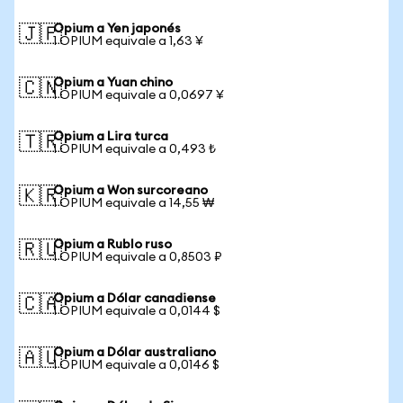
Opium a Yen japonés
🇯🇵
1 OPIUM equivale a 1,63 ¥
Opium a Yuan chino
🇨🇳
1 OPIUM equivale a 0,0697 ¥
Opium a Lira turca
🇹🇷
1 OPIUM equivale a 0,493 ₺
Opium a Won surcoreano
🇰🇷
1 OPIUM equivale a 14,55 ₩
Opium a Rublo ruso
🇷🇺
1 OPIUM equivale a 0,8503 ₽
Opium a Dólar canadiense
🇨🇦
1 OPIUM equivale a 0,0144 $
Opium a Dólar australiano
🇦🇺
1 OPIUM equivale a 0,0146 $