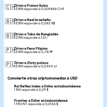
Orion a Franco Suizo
🇨🇭
1 ORN equivale a 0,009868 CHF
Orion a Real brasileño
🇧🇷
1 ORN equivale a 0,062 R$
Orion a Taka de Bangladés
🇧🇩
1 ORN equivale a 1,51 ৳
Orion a Peso Filipino
🇵🇭
1 ORN equivale a 0,741 ₱
Orion a Złoty polaco
🇵🇱
1 ORN equivale a 0,0454 zł
Convierte otras criptomonedas a USD
Rai Reflex Index a Dólar estadounidense
1 RAI equivale a 2,29 $
Frontier a Dólar estadounidense
1 FRONT equivale a 0,0136 $