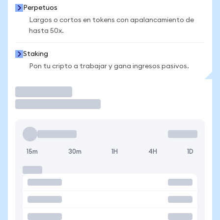
Perpetuos
Largos o cortos en tokens con apalancamiento de
hasta 50x.
Staking
Pon tu cripto a trabajar y gana ingresos pasivos.
Operar
15m
30m
1H
4H
1D