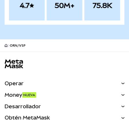
4.7
50M+
75.8K
ORN/VSP
Pie de página del sitio MetaMask
Operar
Canjear
Money
NUEVA
Predecir
NUEVA
Comprar
Desarrollador
Perps
NUEVA
Tarjeta
Ver los documentos
Obtén MetaMask
Activos del mundo real
mUSD
NUEVA
Panel
Obtén Metamask