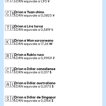
1 ORN equivale a 1,93 ¥
Orion a Yuan chino
🇨🇳
1 ORN equivale a 0,0823 ¥
Orion a Lira turca
🇹🇷
1 ORN equivale a 0,5819 ₺
Orion a Won surcoreano
🇰🇷
1 ORN equivale a 17,26 ₩
Orion a Rublo ruso
🇷🇺
1 ORN equivale a 0,9959 ₽
Orion a Dólar canadiense
🇨🇦
1 ORN equivale a 0,017 $
Orion a Dólar australiano
🇦🇺
1 ORN equivale a 0,0173 $
Orion a Dólar de Singapur
🇸🇬
1 ORN equivale a 0,0156 $