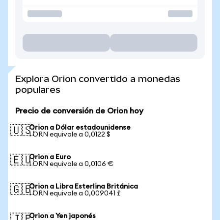
Explora Orion convertido a monedas
populares
Precio de conversión de Orion hoy
Orion a Dólar estadounidense
🇺🇸
1 ORN equivale a 0,0122 $
Orion a Euro
🇪🇺
1 ORN equivale a 0,0106 €
Orion a Libra Esterlina Británica
🇬🇧
1 ORN equivale a 0,009041 £
Orion a Yen japonés
🇯🇵