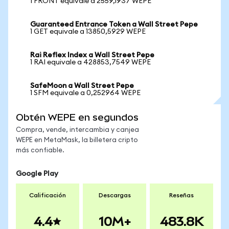
1 FRONT equivale a 2559,1937 WEPE
Guaranteed Entrance Token a Wall Street Pepe
1 GET equivale a 13850,5929 WEPE
Rai Reflex Index a Wall Street Pepe
1 RAI equivale a 428853,7549 WEPE
SafeMoon a Wall Street Pepe
1 SFM equivale a 0,252964 WEPE
Obtén WEPE en segundos
Compra, vende, intercambia y canjea
WEPE en MetaMask, la billetera cripto
más confiable.
Google Play
Calificación
Descargas
Reseñas
4.4
10M+
483.8K