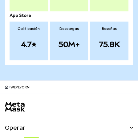
App Store
Calificación
Descargas
Reseñas
4.7
50M+
75.8K
WEPE/ORN
Pie de página del sitio MetaMask
Operar
Canjear