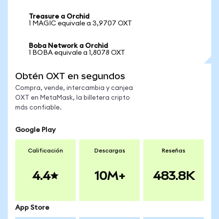
Treasure a Orchid
1 MAGIC equivale a 3,9707 OXT
Boba Network a Orchid
1 BOBA equivale a 1,8078 OXT
Obtén OXT en segundos
Compra, vende, intercambia y canjea
OXT en MetaMask, la billetera cripto
más confiable.
Google Play
Calificación
Descargas
Reseñas
4.4
10M+
483.8K
App Store