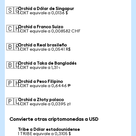
Orchid a Dólar de Singapur
🇸🇬
1 OXT equivale a 0,0136 $
Orchid a Franco Suizo
🇨🇭
1 OXT equivale a 0,008582 CHF
Orchid a Real brasileño
🇧🇷
1 OXT equivale a 0,0541 R$
Orchid a Taka de Bangladés
🇧🇩
1 OXT equivale a 1,31 ৳
Orchid a Peso Filipino
🇵🇭
1 OXT equivale a 0,6446 ₱
Orchid a Złoty polaco
🇵🇱
1 OXT equivale a 0,0395 zł
Convierte otras criptomonedas a USD
Tribe a Dólar estadounidense
1 TRIBE equivale a 0,3105 $