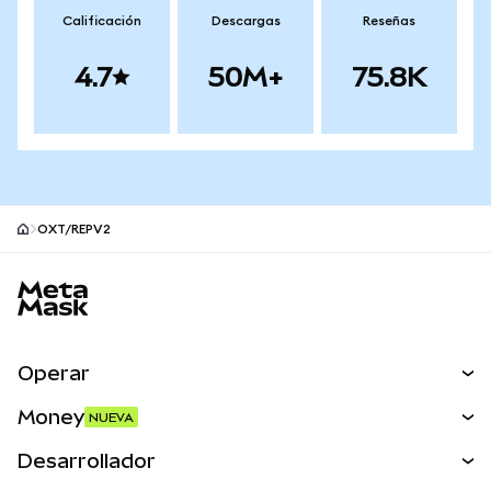
Calificación
Descargas
Reseñas
4.7
50M+
75.8K
OXT/REPV2
Pie de página del sitio MetaMask
Operar
Canjear
Money
NUEVA
Predecir
NUEVA
Comprar
Desarrollador
Perps
NUEVA
Tarjeta
Ver los documentos