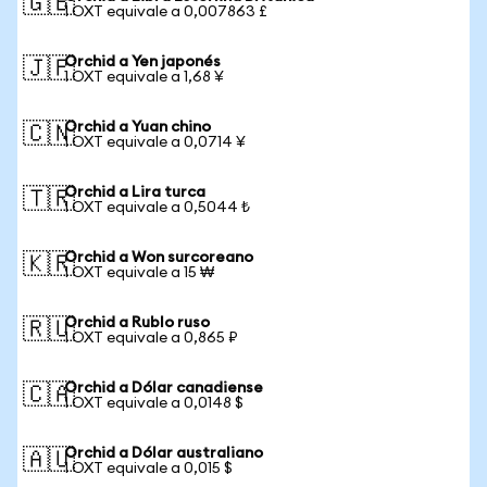
🇬🇧
1 OXT equivale a 0,007863 £
Orchid a Yen japonés
🇯🇵
1 OXT equivale a 1,68 ¥
Orchid a Yuan chino
🇨🇳
1 OXT equivale a 0,0714 ¥
Orchid a Lira turca
🇹🇷
1 OXT equivale a 0,5044 ₺
Orchid a Won surcoreano
🇰🇷
1 OXT equivale a 15 ₩
Orchid a Rublo ruso
🇷🇺
1 OXT equivale a 0,865 ₽
Orchid a Dólar canadiense
🇨🇦
1 OXT equivale a 0,0148 $
Orchid a Dólar australiano
🇦🇺
1 OXT equivale a 0,015 $