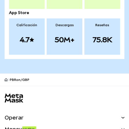
App Store
Calificación
Descargas
Reseñas
4.7
50M+
75.8K
PBRon/GBP
Pie de página del sitio MetaMask
Operar
Canjear