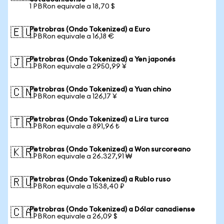
1 PBRon equivale a 18,70 $
Petrobras (Ondo Tokenized) a Euro
🇪🇺
1 PBRon equivale a 16,18 €
Petrobras (Ondo Tokenized) a Yen japonés
🇯🇵
1 PBRon equivale a 2950,99 ¥
Petrobras (Ondo Tokenized) a Yuan chino
🇨🇳
1 PBRon equivale a 126,17 ¥
Petrobras (Ondo Tokenized) a Lira turca
🇹🇷
1 PBRon equivale a 891,96 ₺
Petrobras (Ondo Tokenized) a Won surcoreano
🇰🇷
1 PBRon equivale a 26.327,91 ₩
Petrobras (Ondo Tokenized) a Rublo ruso
🇷🇺
1 PBRon equivale a 1538,40 ₽
Petrobras (Ondo Tokenized) a Dólar canadiense
🇨🇦
1 PBRon equivale a 26,09 $