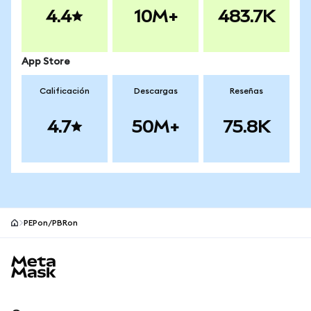
4.4
10M+
483.7K
App Store
Calificación
Descargas
Reseñas
4.7
50M+
75.8K
PEPon/PBRon
Pie de página del sitio MetaMask