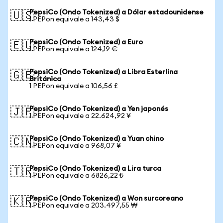
PepsiCo (Ondo Tokenized) a Dólar estadounidense
🇺🇸
1 PEPon equivale a 143,43 $
PepsiCo (Ondo Tokenized) a Euro
🇪🇺
1 PEPon equivale a 124,19 €
PepsiCo (Ondo Tokenized) a Libra Esterlina
🇬🇧
Británica
1 PEPon equivale a 106,56 £
PepsiCo (Ondo Tokenized) a Yen japonés
🇯🇵
1 PEPon equivale a 22.624,92 ¥
PepsiCo (Ondo Tokenized) a Yuan chino
🇨🇳
1 PEPon equivale a 968,07 ¥
PepsiCo (Ondo Tokenized) a Lira turca
🇹🇷
1 PEPon equivale a 6826,22 ₺
PepsiCo (Ondo Tokenized) a Won surcoreano
🇰🇷
1 PEPon equivale a 203.497,55 ₩