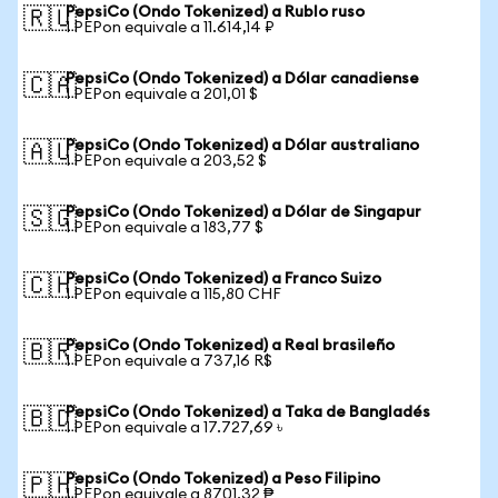
PepsiCo (Ondo Tokenized) a Rublo ruso
🇷🇺
1 PEPon equivale a 11.614,14 ₽
PepsiCo (Ondo Tokenized) a Dólar canadiense
🇨🇦
1 PEPon equivale a 201,01 $
PepsiCo (Ondo Tokenized) a Dólar australiano
🇦🇺
1 PEPon equivale a 203,52 $
PepsiCo (Ondo Tokenized) a Dólar de Singapur
🇸🇬
1 PEPon equivale a 183,77 $
PepsiCo (Ondo Tokenized) a Franco Suizo
🇨🇭
1 PEPon equivale a 115,80 CHF
PepsiCo (Ondo Tokenized) a Real brasileño
🇧🇷
1 PEPon equivale a 737,16 R$
PepsiCo (Ondo Tokenized) a Taka de Bangladés
🇧🇩
1 PEPon equivale a 17.727,69 ৳
PepsiCo (Ondo Tokenized) a Peso Filipino
🇵🇭
1 PEPon equivale a 8701,32 ₱