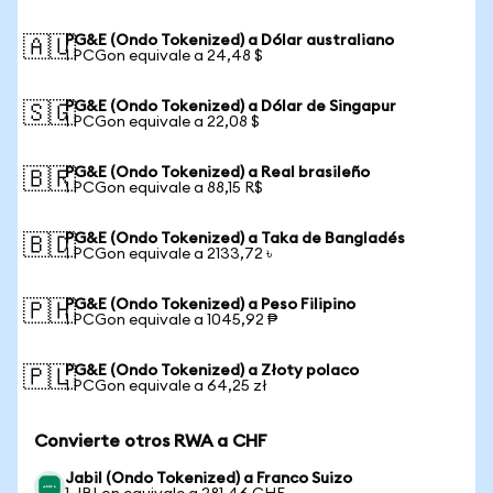
PG&E (Ondo Tokenized) a Dólar australiano
🇦🇺
1 PCGon equivale a 24,48 $
PG&E (Ondo Tokenized) a Dólar de Singapur
🇸🇬
1 PCGon equivale a 22,08 $
PG&E (Ondo Tokenized) a Real brasileño
🇧🇷
1 PCGon equivale a 88,15 R$
PG&E (Ondo Tokenized) a Taka de Bangladés
🇧🇩
1 PCGon equivale a 2133,72 ৳
PG&E (Ondo Tokenized) a Peso Filipino
🇵🇭
1 PCGon equivale a 1045,92 ₱
PG&E (Ondo Tokenized) a Złoty polaco
🇵🇱
1 PCGon equivale a 64,25 zł
Convierte otros RWA a CHF
Jabil (Ondo Tokenized) a Franco Suizo