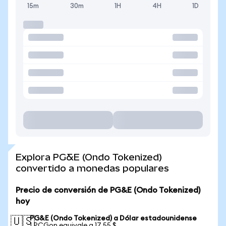
15m
30m
1H
4H
1D
Explora PG&E (Ondo Tokenized)
convertido a monedas populares
Precio de conversión de PG&E (Ondo Tokenized)
hoy
PG&E (Ondo Tokenized) a Dólar estadounidense
🇺🇸
1 PCGon equivale a 17,55 $