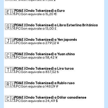
PG&E (Ondo Tokenized) a Euro
🇪🇺
1 PCGon equivale a 15,20 €
PG&E (Ondo Tokenized) a Libra Esterlina Británica
🇬🇧
1 PCGon equivale a 13,00 £
PG&E (Ondo Tokenized) a Yen japonés
🇯🇵
1 PCGon equivale a 2791,12 ¥
PG&E (Ondo Tokenized) a Yuan chino
🇨🇳
1 PCGon equivale a 118,42 ¥
PG&E (Ondo Tokenized) a Lira turca
🇹🇷
1 PCGon equivale a 837,52 ₺
PG&E (Ondo Tokenized) a Rublo ruso
🇷🇺
1 PCGon equivale a 1451,19 ₽
PG&E (Ondo Tokenized) a Dólar canadiense
🇨🇦
1 PCGon equivale a 24,49 $