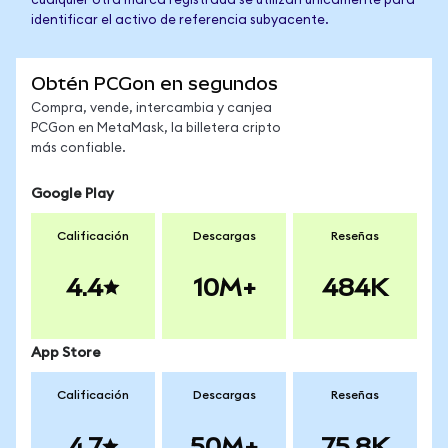
cualquier otra marca registrada se utilizan únicamente para
identificar el activo de referencia subyacente.
Obtén PCGon en segundos
Compra, vende, intercambia y canjea
PCGon en MetaMask, la billetera cripto
más confiable.
Google Play
Calificación
Descargas
Reseñas
4.4
10M+
484K
App Store
Calificación
Descargas
Reseñas
4.7
50M+
75.8K