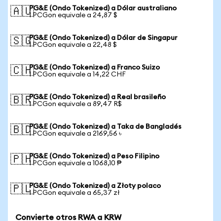
PG&E (Ondo Tokenized) a Dólar australiano
🇦🇺
1 PCGon equivale a 24,87 $
PG&E (Ondo Tokenized) a Dólar de Singapur
🇸🇬
1 PCGon equivale a 22,48 $
PG&E (Ondo Tokenized) a Franco Suizo
🇨🇭
1 PCGon equivale a 14,22 CHF
PG&E (Ondo Tokenized) a Real brasileño
🇧🇷
1 PCGon equivale a 89,47 R$
PG&E (Ondo Tokenized) a Taka de Bangladés
🇧🇩
1 PCGon equivale a 2169,56 ৳
PG&E (Ondo Tokenized) a Peso Filipino
🇵🇭
1 PCGon equivale a 1068,10 ₱
PG&E (Ondo Tokenized) a Złoty polaco
🇵🇱
1 PCGon equivale a 65,37 zł
Convierte otros RWA a KRW