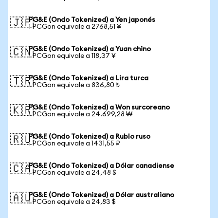
PG&E (Ondo Tokenized) a Yen japonés
🇯🇵
1 PCGon equivale a 2768,51 ¥
PG&E (Ondo Tokenized) a Yuan chino
🇨🇳
1 PCGon equivale a 118,37 ¥
PG&E (Ondo Tokenized) a Lira turca
🇹🇷
1 PCGon equivale a 836,80 ₺
PG&E (Ondo Tokenized) a Won surcoreano
🇰🇷
1 PCGon equivale a 24.699,28 ₩
PG&E (Ondo Tokenized) a Rublo ruso
🇷🇺
1 PCGon equivale a 1431,55 ₽
PG&E (Ondo Tokenized) a Dólar canadiense
🇨🇦
1 PCGon equivale a 24,48 $
PG&E (Ondo Tokenized) a Dólar australiano
🇦🇺
1 PCGon equivale a 24,83 $