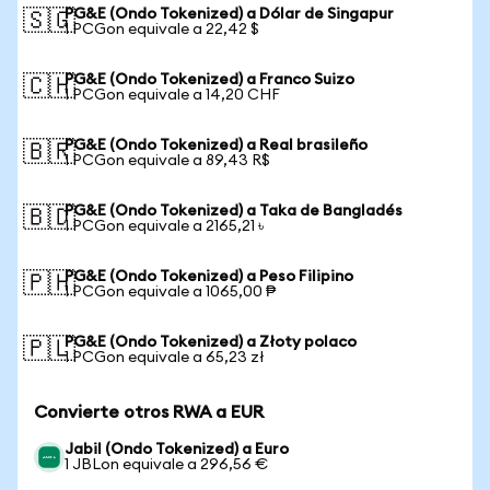
PG&E (Ondo Tokenized) a Dólar de Singapur
🇸🇬
1 PCGon equivale a 22,42 $
PG&E (Ondo Tokenized) a Franco Suizo
🇨🇭
1 PCGon equivale a 14,20 CHF
PG&E (Ondo Tokenized) a Real brasileño
🇧🇷
1 PCGon equivale a 89,43 R$
PG&E (Ondo Tokenized) a Taka de Bangladés
🇧🇩
1 PCGon equivale a 2165,21 ৳
PG&E (Ondo Tokenized) a Peso Filipino
🇵🇭
1 PCGon equivale a 1065,00 ₱
PG&E (Ondo Tokenized) a Złoty polaco
🇵🇱
1 PCGon equivale a 65,23 zł
Convierte otros RWA a EUR
Jabil (Ondo Tokenized) a Euro
1 JBLon equivale a 296,56 €