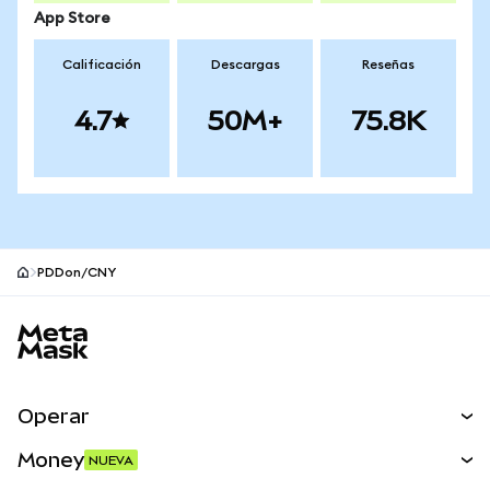
App Store
Calificación
Descargas
Reseñas
4.7
50M+
75.8K
PDDon/CNY
Pie de página del sitio MetaMask
Operar
Canjear
Money
NUEVA
Predecir
NUEVA
Comprar