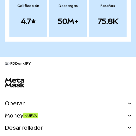
Calificación
Descargas
Reseñas
4.7
50M+
75.8K
PDDon/JPY
Pie de página del sitio MetaMask
Operar
Canjear
Money
NUEVA
Predecir
NUEVA
Comprar
Desarrollador
Perps
NUEVA
Tarjeta
Ver los documentos