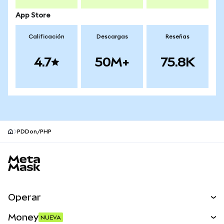
App Store
Calificación
Descargas
Reseñas
4.7
50M+
75.8K
PDDon/PHP
Pie de página del sitio MetaMask
Operar
Canjear
Money
NUEVA