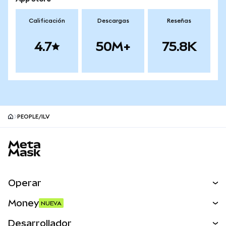
Calificación
Descargas
Reseñas
4.7
50M+
75.8K
PEOPLE/ILV
Pie de página del sitio MetaMask
Operar
Canjear
Money
NUEVA
Predecir
NUEVA
Comprar
Desarrollador