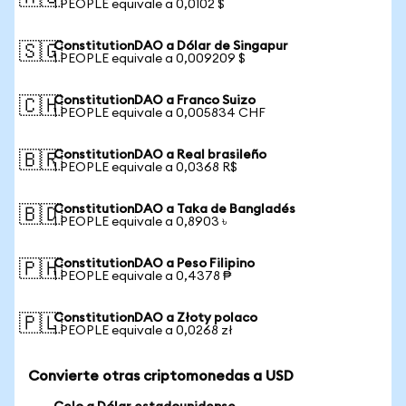
1 PEOPLE equivale a 0,0102 $
ConstitutionDAO a Dólar de Singapur
🇸🇬
1 PEOPLE equivale a 0,009209 $
ConstitutionDAO a Franco Suizo
🇨🇭
1 PEOPLE equivale a 0,005834 CHF
ConstitutionDAO a Real brasileño
🇧🇷
1 PEOPLE equivale a 0,0368 R$
ConstitutionDAO a Taka de Bangladés
🇧🇩
1 PEOPLE equivale a 0,8903 ৳
ConstitutionDAO a Peso Filipino
🇵🇭
1 PEOPLE equivale a 0,4378 ₱
ConstitutionDAO a Złoty polaco
🇵🇱
1 PEOPLE equivale a 0,0268 zł
Convierte otras criptomonedas a USD