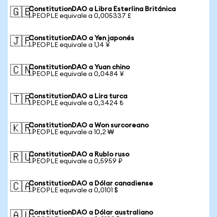
ConstitutionDAO a Libra Esterlina Británica
🇬🇧
1 PEOPLE equivale a 0,005337 £
ConstitutionDAO a Yen japonés
🇯🇵
1 PEOPLE equivale a 1,14 ¥
ConstitutionDAO a Yuan chino
🇨🇳
1 PEOPLE equivale a 0,0484 ¥
ConstitutionDAO a Lira turca
🇹🇷
1 PEOPLE equivale a 0,3424 ₺
ConstitutionDAO a Won surcoreano
🇰🇷
1 PEOPLE equivale a 10,2 ₩
ConstitutionDAO a Rublo ruso
🇷🇺
1 PEOPLE equivale a 0,5959 ₽
ConstitutionDAO a Dólar canadiense
🇨🇦
1 PEOPLE equivale a 0,0101 $
ConstitutionDAO a Dólar australiano
🇦🇺