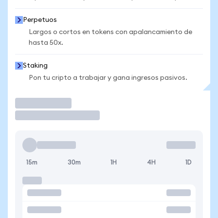
Perpetuos
Largos o cortos en tokens con apalancamiento de
hasta 50x.
Staking
Pon tu cripto a trabajar y gana ingresos pasivos.
Operar
15m
30m
1H
4H
1D