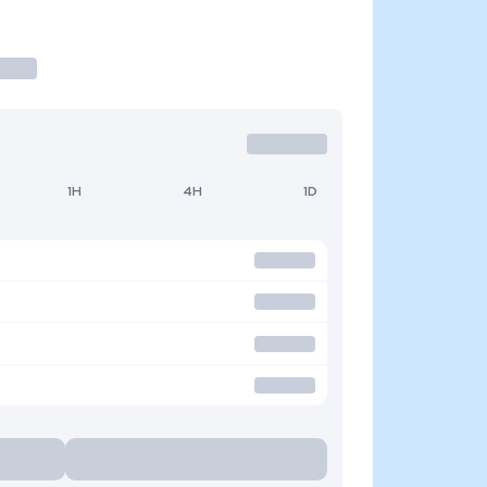
1H
4H
1D