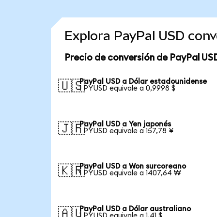
Explora PayPal USD conv
Precio de conversión de PayPal US
PayPal USD a Dólar estadounidense
🇺🇸
1 PYUSD equivale a 0,9998 $
PayPal USD a Yen japonés
🇯🇵
1 PYUSD equivale a 157,78 ¥
PayPal USD a Won surcoreano
🇰🇷
1 PYUSD equivale a 1407,64 ₩
PayPal USD a Dólar australiano
🇦🇺
1 PYUSD equivale a 1,41 $