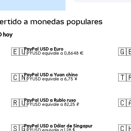
ertido a monedas populares
D hoy
PayPal USD a Euro
🇪🇺
🇬
1 PYUSD equivale a 0,8648 €
PayPal USD a Yuan chino
🇨🇳
🇹
1 PYUSD equivale a 6,75 ¥
PayPal USD a Rublo ruso
🇷🇺
🇨
1 PYUSD equivale a 82,25 ₽
PayPal USD a Dólar de Singapur
🇸🇬
🇨
1 PYUSD equivale a 1,28 $