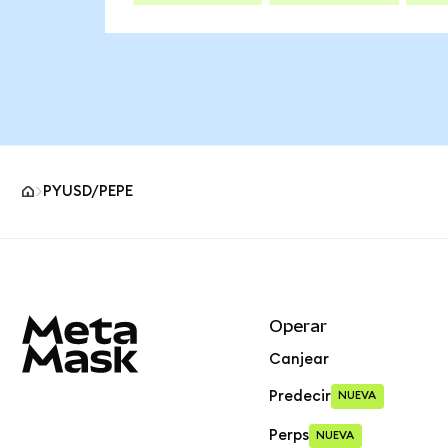
PYUSD/PEPE
Pie de página del sitio MetaMask
Operar
Canjear
Predecir
NUEVA
Perps
NUEVA