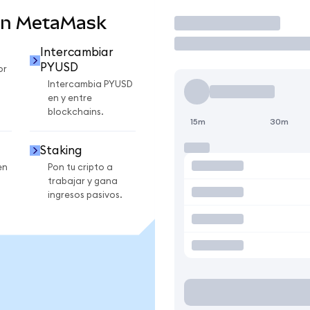
en MetaMask
Operar
Intercambiar
PYUSD
or
Intercambia PYUSD
en y entre
blockchains.
15m
30m
Staking
en
Pon tu cripto a
trabajar y gana
ingresos pasivos.