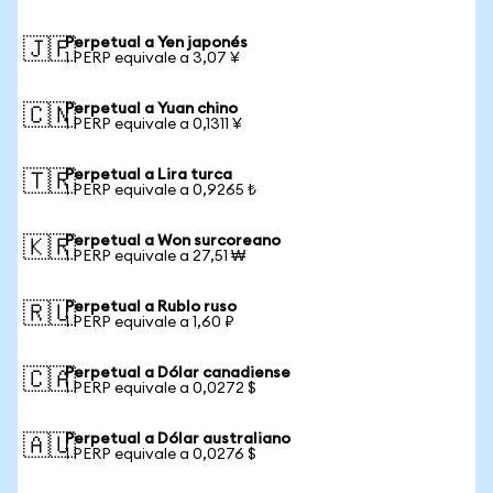
Perpetual a Yen japonés
🇯🇵
1 PERP equivale a 3,07 ¥
Perpetual a Yuan chino
🇨🇳
1 PERP equivale a 0,1311 ¥
Perpetual a Lira turca
🇹🇷
1 PERP equivale a 0,9265 ₺
Perpetual a Won surcoreano
🇰🇷
1 PERP equivale a 27,51 ₩
Perpetual a Rublo ruso
🇷🇺
1 PERP equivale a 1,60 ₽
Perpetual a Dólar canadiense
🇨🇦
1 PERP equivale a 0,0272 $
Perpetual a Dólar australiano
🇦🇺
1 PERP equivale a 0,0276 $