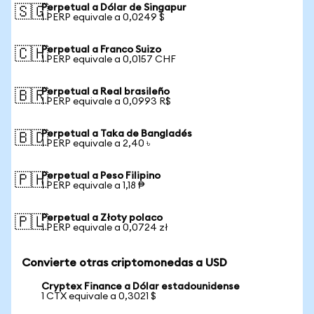
Perpetual a Dólar de Singapur
🇸🇬
1 PERP equivale a 0,0249 $
Perpetual a Franco Suizo
🇨🇭
1 PERP equivale a 0,0157 CHF
Perpetual a Real brasileño
🇧🇷
1 PERP equivale a 0,0993 R$
Perpetual a Taka de Bangladés
🇧🇩
1 PERP equivale a 2,40 ৳
Perpetual a Peso Filipino
🇵🇭
1 PERP equivale a 1,18 ₱
Perpetual a Złoty polaco
🇵🇱
1 PERP equivale a 0,0724 zł
Convierte otras criptomonedas a USD
Cryptex Finance a Dólar estadounidense
1 CTX equivale a 0,3021 $