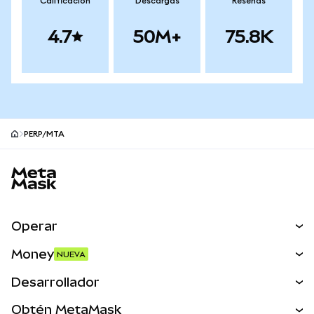
Calificación
Descargas
Reseñas
4.7
50M+
75.8K
PERP/MTA
Pie de página del sitio MetaMask
Operar
Canjear
Money
NUEVA
Predecir
NUEVA
Comprar
Desarrollador
Perps
NUEVA
Tarjeta
Ver los documentos
Obtén MetaMask