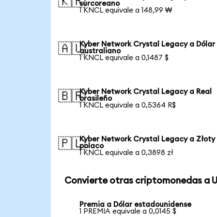
🇰🇷
surcoreano
1 KNCL equivale a 148,99 ₩
Kyber Network Crystal Legacy a Dólar
🇦🇺
australiano
1 KNCL equivale a 0,1487 $
Kyber Network Crystal Legacy a Real
🇧🇷
brasileño
1 KNCL equivale a 0,5364 R$
Kyber Network Crystal Legacy a Złoty
🇵🇱
polaco
1 KNCL equivale a 0,3898 zł
Convierte otras criptomonedas a 
Premia a Dólar estadounidense
1 PREMIA equivale a 0,0145 $