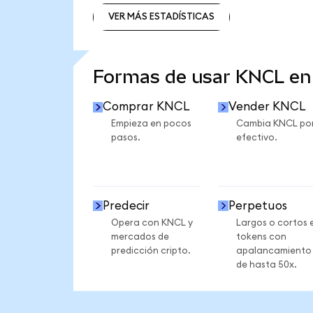
VER MÁS ESTADÍSTICAS
VER MÁS ESTADÍSTICAS
Formas de usar KNCL e
Comprar KNCL
Vender KNCL
Empieza en pocos
Cambia KNCL po
pasos.
efectivo.
Predecir
Perpetuos
Opera con KNCL y
Largos o cortos 
mercados de
tokens con
predicción cripto.
apalancamiento
de hasta 50x.