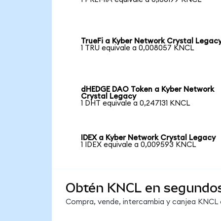
TrueFi a Kyber Network Crystal Legac
1 TRU equivale a 0,008057 KNCL
dHEDGE DAO Token a Kyber Network
Crystal Legacy
1 DHT equivale a 0,247131 KNCL
IDEX a Kyber Network Crystal Legacy
1 IDEX equivale a 0,009593 KNCL
Obtén KNCL en segundo
Compra, vende, intercambia y canjea KNCL en