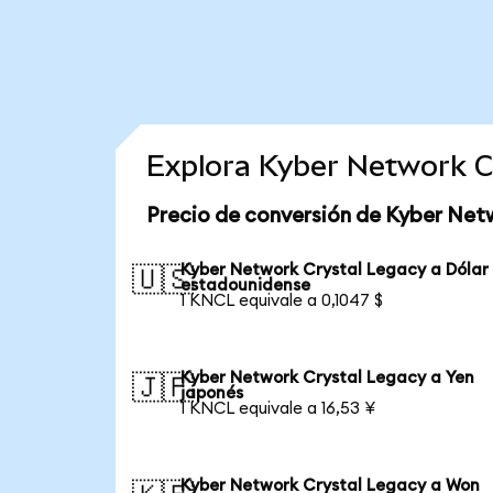
Explora Kyber Network C
Precio de conversión de Kyber Net
Kyber Network Crystal Legacy a Dólar
🇺🇸
estadounidense
1 KNCL equivale a 0,1047 $
Kyber Network Crystal Legacy a Yen
🇯🇵
japonés
1 KNCL equivale a 16,53 ¥
Kyber Network Crystal Legacy a Won