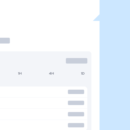
1H
4H
1D