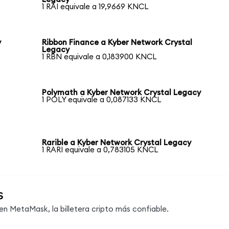
1 RAI equivale a 19,9669 KNCL
y
Ribbon Finance a Kyber Network Crystal
Legacy
1 RBN equivale a 0,183900 KNCL
Polymath a Kyber Network Crystal Legacy
1 POLY equivale a 0,087133 KNCL
Rarible a Kyber Network Crystal Legacy
1 RARI equivale a 0,783105 KNCL
s
 MetaMask, la billetera cripto más confiable.