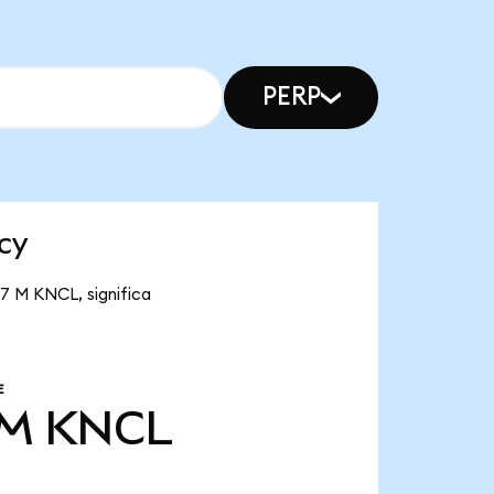
PERP
cy
87 M KNCL, significa
E
 M
KNCL