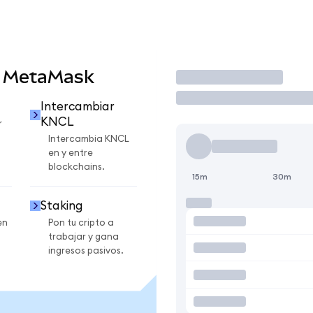
n MetaMask
Operar
Intercambiar
KNCL
r
Intercambia KNCL
en y entre
blockchains.
15m
30m
Staking
en
Pon tu cripto a
trabajar y gana
ingresos pasivos.