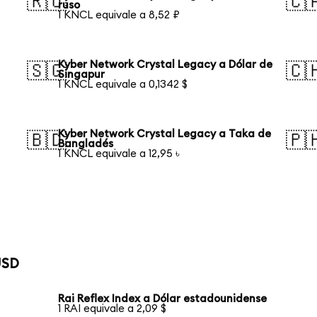
🇷🇺
🇨
ruso
1 KNCL equivale a 8,52 ₽
Kyber Network Crystal Legacy a Dólar de
🇸🇬
🇨
Singapur
1 KNCL equivale a 0,1342 $
Kyber Network Crystal Legacy a Taka de
🇧🇩
🇵
Bangladés
1 KNCL equivale a 12,95 ৳
USD
Rai Reflex Index a Dólar estadounidense
1 RAI equivale a 2,09 $