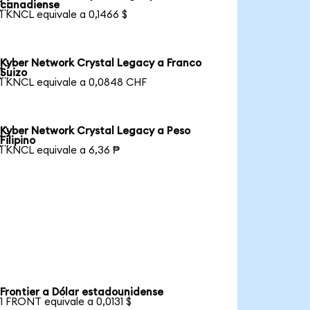

canadiense
1 KNCL equivale a 0,1466 $
Kyber Network Crystal Legacy a Franco

Suizo
1 KNCL equivale a 0,0848 CHF
Kyber Network Crystal Legacy a Peso

Filipino
1 KNCL equivale a 6,36 ₱
Frontier a Dólar estadounidense
1 FRONT equivale a 0,0131 $