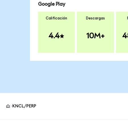
Google Play
Calificación
Descargas
4.4
10M+
4
KNCL/PERP
Pie de página del sitio MetaMask