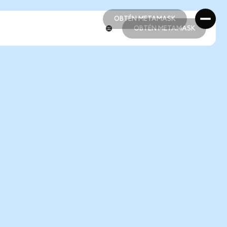
OBTÉN METAMASK
OBTÉN METAMASK
OBTÉN METAMASK
OBTÉN METAMASK