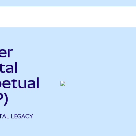
er
tal
etual
P)
TAL LEGACY